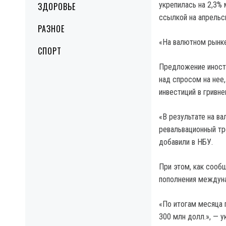
укрепилась на 2,3%
ЗДОРОВЬЕ
ссылкой на апрельс
РАЗНОЕ
«На валютном рынке
СПОРТ
Предложение иностр
над спросом на нее
инвестиций в гривн
«В результате на в
ревальвационный тр
добавили в НБУ.
При этом, как сооб
пополнения междуна
«По итогам месяца 
300 млн долл.», — у