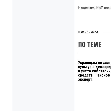
Напомним, НБУ план
ЭКОНОМИКА
ПО ТЕМЕ
Украинцам не хва
культуры деклари
и учета собствен
средств — эконом
эксперт