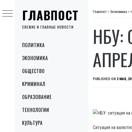
Skip
ГЛАВПОСТ
to
Главпост
>
Экономика
>
content
НБУ:
СВЕЖИЕ И ГЛАВНЫЕ НОВОСТИ
Primary
ПОЛИТИКА
Menu
АПРЕ
ЭКОНОМИКА
ОБЩЕСТВО
PUBLISHED ON
3 МАЯ, 20
КРИМИНАЛ
ОБРАЗОВАНИЕ
ТЕХНОЛОГИИ
КУЛЬТУРА
Ситуация на валютн