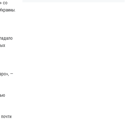
» со
Украины.
бладало
ных
вро», —
лью
 почти