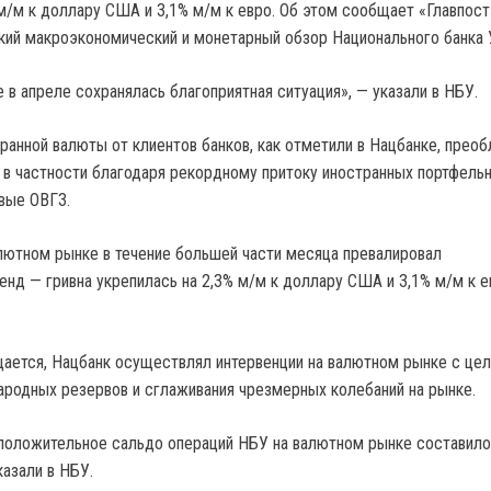
 м/м к доллару США и 3,1% м/м к евро. Об этом сообщает «Главпост
кий макроэкономический и монетарный обзор Национального банка 
 в апреле сохранялась благоприятная ситуация», — указали в НБУ.
анной валюты от клиентов банков, как отметили в Нацбанке, прео
, в частности благодаря рекордному притоку иностранных портфель
евые ОВГЗ.
алютном рынке в течение большей части месяца превалировал
енд — гривна укрепилась на 2,3% м/м к доллару США и 3,1% м/м к е
щается, Нацбанк осуществлял интервенции на валютном рынке с це
родных резервов и сглаживания чрезмерных колебаний на рынке.
положительное сальдо операций НБУ на валютном рынке составило
казали в НБУ.