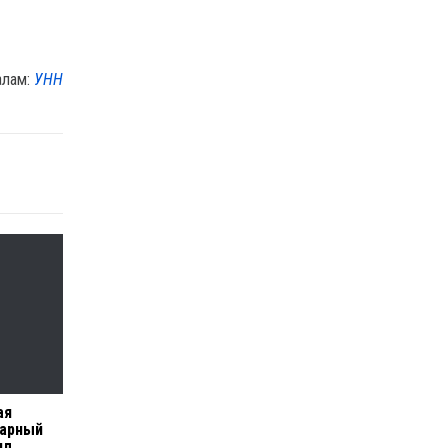
алам:
УНН
ая
рарный
ил