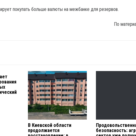
ирует покупать больше валюты на межбанке для резервов.
По матери
тает
рования
ных
ический
В Киевской области
Продовольственн
продолжается
безопасность: аг
восстановление: в
сектор уже получ