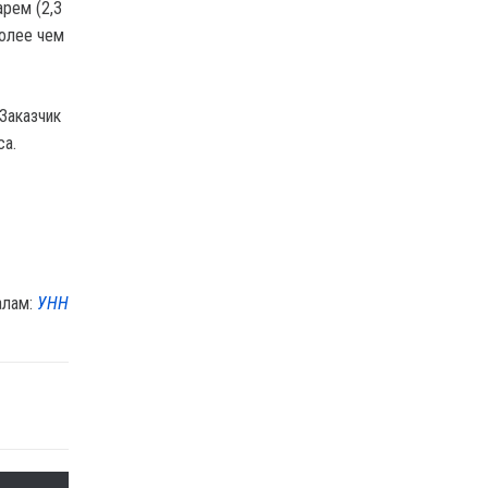
арем (2,3
более чем
Заказчик
са.
алам:
УНН