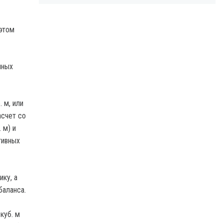
 этом
чных
 м, или
асчет со
 м) и
тивных
ку, а
баланса.
куб. м