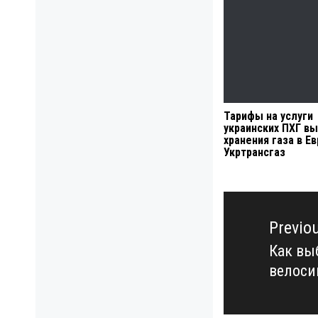
Тарифы на услуги
украинских ПХГ в
хранения газа в Е
Укртрансгаз
Навигация
по
Previo
записям
Как вы
Previo
велоси
post: