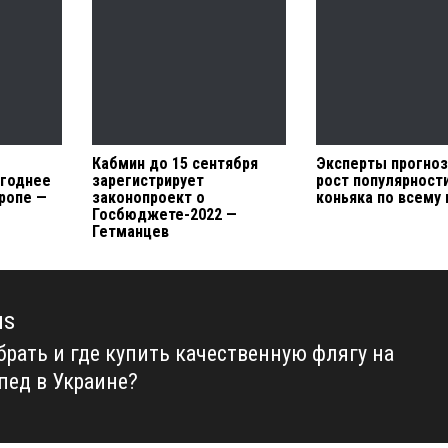
Кабмин до 15 сентября
Эксперты прогно
ыгоднее
зарегистрирует
рост популярност
вропе —
законопроект о
коньяка по всему
Госбюджете-2022 —
Гетманцев
us
брать и где купить качественную флягу на
us
пед в Украине?