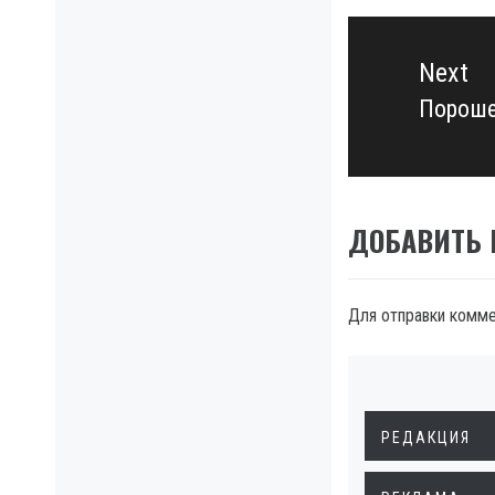
Next
Пороше
Next
post:
ДОБАВИТЬ
Для отправки комм
РЕДАКЦИЯ