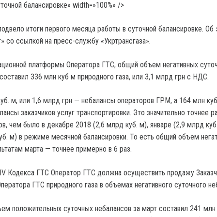
уточной балансировке» width=»100%» />
подвело итоги первого месяца работы в суточной балансировке. Об
» со ссылкой на пресс-службу «Укртрансгаза».
ционной платформы Оператора ГТС, общий объем негативных суто
составил 336 млн куб м природного газа, или 3,1 млрд грн с НДС.
уб. м, или 1,6 млрд грн — небалансы операторов ГРМ, а 164 млн куб.
лансы заказчиков услуг транспортировки. Это значительно точнее р
, чем было в декабре 2018 (2,6 млрд куб. м), январе (2,9 млрд куб.
куб. м) в режиме месячной балансировки. То есть общий объем нега
ьтатам марта — точнее примерно в 6 раз.
IV Кодекса ГТС Оператор ГТС должна осуществить продажу Заказчи
Оператора ГТС природного газа в объемах негативного суточного не
ем положительных суточных небалансов за март составил 241 млн 