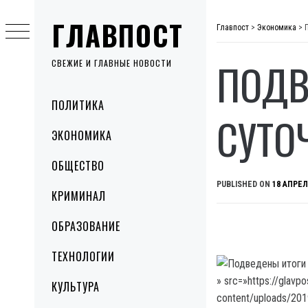
Skip
ГЛАВПОСТ
to
Главпост
>
Экономика
>
content
ПОДВ
СВЕЖИЕ И ГЛАВНЫЕ НОВОСТИ
Primary
ПОЛИТИКА
Menu
СУТО
ЭКОНОМИКА
ОБЩЕСТВО
PUBLISHED ON
18 АПРЕЛ
КРИМИНАЛ
ОБРАЗОВАНИЕ
ТЕХНОЛОГИИ
» src=»https://glavp
КУЛЬТУРА
content/uploads/20