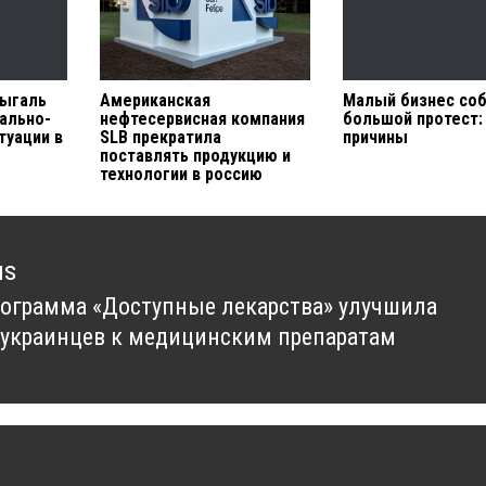
мыгаль
Американская
Малый бизнес соб
иально-
нефтесервисная компания
большой протест:
туации в
SLB прекратила
причины
поставлять продукцию и
технологии в россию
us
рограмма «Доступные лекарства» улучшила
us
 украинцев к медицинским препаратам