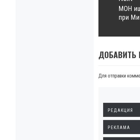
МОН ищ
Next
при Ми
post:
ДОБАВИТЬ
Для отправки комм
РЕДАКЦИЯ
РЕКЛАМА