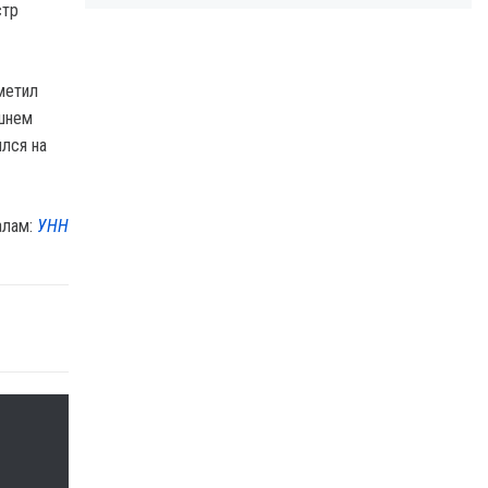
стр
метил
яшнем
ился на
алам:
УНН