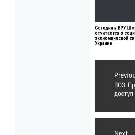
Сегодня в ВРУ Ш
отчитается о соц
экономической си
Украине
Навигация
по
Previo
записям
ВОЗ: П
Previo
доступ
post:
Next