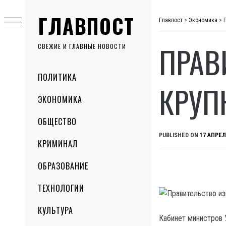
Skip
ГЛАВПОСТ
to
Главпост
>
Экономика
>
content
ПРАВ
СВЕЖИЕ И ГЛАВНЫЕ НОВОСТИ
Primary
ПОЛИТИКА
Menu
КРУП
ЭКОНОМИКА
ОБЩЕСТВО
PUBLISHED ON
17 АПРЕЛ
КРИМИНАЛ
ОБРАЗОВАНИЕ
ТЕХНОЛОГИИ
КУЛЬТУРА
Кабинет министров 