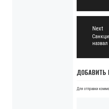
post:
Next
Санкци
Next
назвал
post:
ДОБАВИТЬ
Для отправки комм