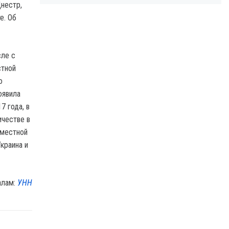
нестр,
е. Об
сле с
стной
о
оявила
7 года, в
ичестве в
вместной
краина и
алам:
УНН