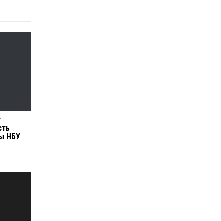
т
сть
вы НБУ