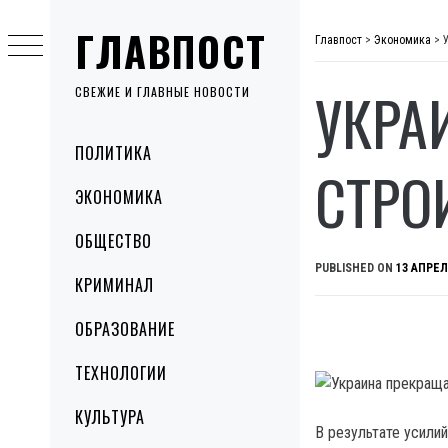
Skip
ГЛАВПОСТ
to
Главпост
>
Экономика
>
content
УКРА
СВЕЖИЕ И ГЛАВНЫЕ НОВОСТИ
Primary
ПОЛИТИКА
Menu
СТРО
ЭКОНОМИКА
ОБЩЕСТВО
PUBLISHED ON
13 АПРЕЛ
КРИМИНАЛ
ОБРАЗОВАНИЕ
ТЕХНОЛОГИИ
КУЛЬТУРА
В результате усили