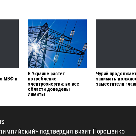
В Украине растет
Чурий продолжае
о МВФ в
потребление
занимать должно
электроэнергии: во все
заместителя гла
области доведены
лимиты
us
лимпийский» подтвердил визит Порошенко
us