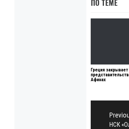
ПО ТЕМЕ
Греция закрывает
представительств
Афинах
Навигация
по
Previo
записям
НСК «О
Previo