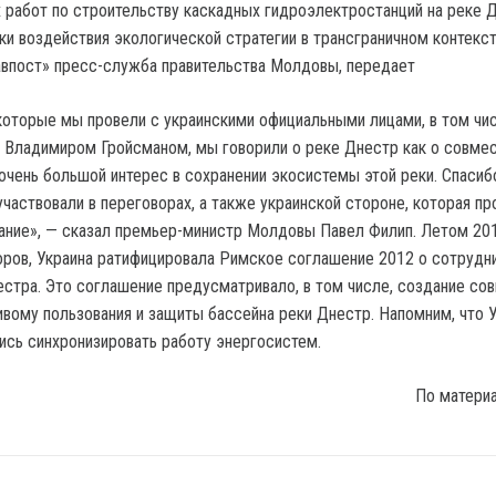
работ по строительству каскадных гидроэлектростанций на реке Д
ки воздействия экологической стратегии в трансграничном контекст
впост» пресс-служба правительства Молдовы, передает
 которые мы провели с украинскими официальными лицами, в том чи
Владимиром Гройсманом, мы говорили о реке Днестр как о совме
 очень большой интерес в сохранении экосистемы этой реки. Спасиб
частвовали в переговорах, а также украинской стороне, которая пр
ание», — сказал премьер-министр Молдовы Павел Филип. Летом 201
оров, Украина ратифицировала Римское соглашение 2012 о сотрудн
стра. Это соглашение предусматривало, в том числе, создание со
ивому пользования и защиты бассейна реки Днестр. Напомним, что У
сь синхронизировать работу энергосистем.
По матери