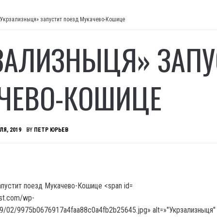
«Укрзализныця» запустит поезд Мукачево-Кошице
ЗАЛИЗНЫЦЯ» ЗАПУ
ЧЕВО-КОШИЦЕ
ЛЯ, 2019
BY
ПЕТР ЮРЬЕВ
ost.com/wp-
19/02/9975b0676917a4faa88c0a4fb2b25645.jpg» alt=»"Укрзализныця"