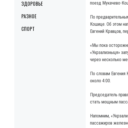
ЗДОРОВЬЕ
поезд Мукачево-Кош
РАЗНОЕ
По предварительным
Кошице. Об этом на
СПОРТ
Евгений Кравцов, п
«Мы пока осторожны
«Укрзализныця» зап
через несколько ме
По словам Евгения 
около 4:00.
Председатель правл
стать мощным пасса
Напомним, «Укрзали
пассажиров железно