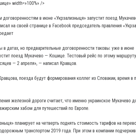
ице» width=»100%» />
 договоренностям в июне «Укрзализныця» запустит поезд Мукачев
писал на своей странице в Facebook председатель правления «Укрз
ередает
 в датах, но предварительные договоренности таковы: уже в июне
устит поезд Мукачево — Кошице. Тестовый рейс по этому маршрут
сяцев — 2 апреля», — написал Кравцов.
Кравцова, поезда будут формирования коллег из Словакии, время в 
ения железной дороги считает, что именно украинское Мукачево 
жирским хабом для путешествий по Европе.
зныця» планирует на четверть поднять стоимость тарифов на перев
дорожным транспортом 2019 года. При этом в компании подчеркив