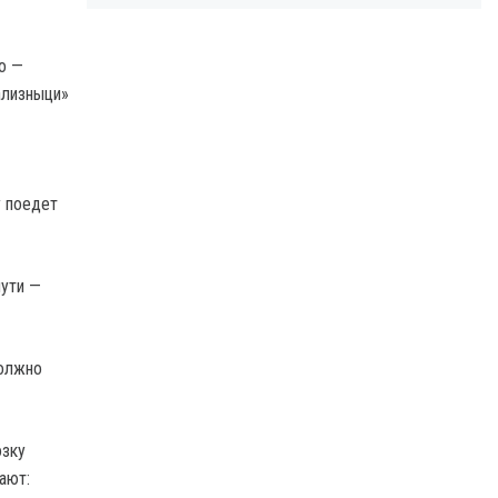
о —
ализныци»
у поедет
пути —
должно
озку
ают: