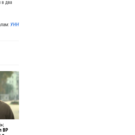
 в два
алам:
УНН
»:
л ВР