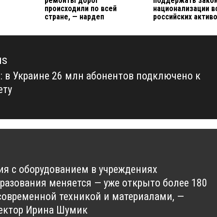
ремонты дорог
поддержать закон
происходили по всей
национализации в
стране, — нардеп
российских актив
us
т: в Украине 26 млн абонентов подключено к
us
ету
ия с оборудованием в учреждениях
разования меняется — уже открыто более 180
современной техникой и материалами, —
ектор Ирина Шумик