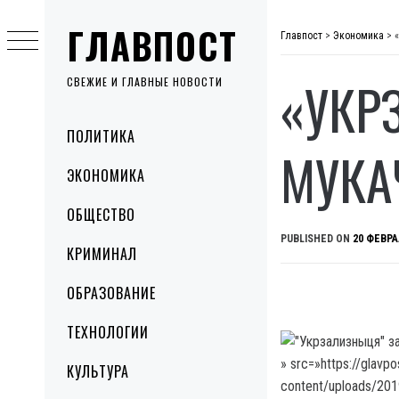
Skip
ГЛАВПОСТ
to
Главпост
>
Экономика
>
content
«УКР
СВЕЖИЕ И ГЛАВНЫЕ НОВОСТИ
Primary
ПОЛИТИКА
Menu
МУКА
ЭКОНОМИКА
ОБЩЕСТВО
PUBLISHED ON
20 ФЕВРА
КРИМИНАЛ
ОБРАЗОВАНИЕ
ТЕХНОЛОГИИ
» src=»https://glavp
КУЛЬТУРА
content/uploads/20