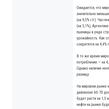
Ожидается, что мир
значительно меньшего
(на 9,5% г/г). Част
(на 5,1%), Аргентин
пшеницы в ряде стр
урожайность. Как с
сократятся на 4,4% 
В то же время миров
потребление — на 4
Однако наличие нео
разницу.
На мировом рынке н
диапазоне 60-70 дол
будет расти на 1,5
нефти на рынке буд