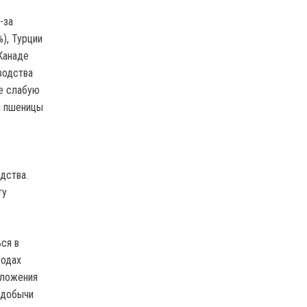
-за
%), Турции
 Канаде
зводства
е слабую
ы пшеницы
дства.
ту
ся в
годах
дложения
 добычи