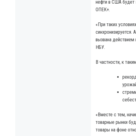
нефти в США будет
ОПЕК+.
«При таких условия
синхронизируется. 
вызвана действием 
НБУ.
В частности, к таки
рекор
урожай
стреми
себест
«Вместе с тем, нач
товарные рынки буд
товары на фоне отн