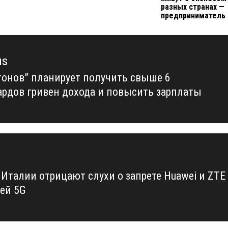
разных странах —
предприниматель
us
тонов” планирует получить свыше 6
us
рдов гривен дохода и повысить зарплаты
 Италии отрицают слухи о запрете Huawei и ZTE
тей 5G