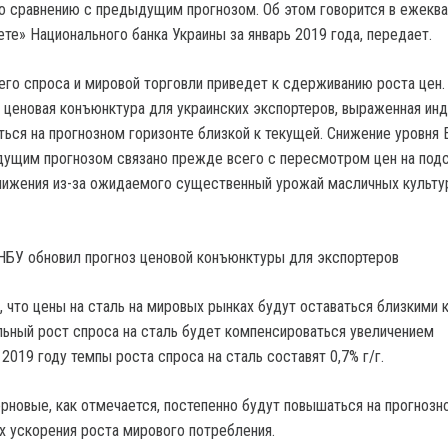
о сравнению с предыдущим прогнозом. Об этом говорится в ежекв
те» Национального банка Украины за январь 2019 года, передает.
го спроса и мировой торговли приведет к сдерживанию роста цен.
я ценовая конъюнктура для украинских экспортеров, выраженная ин
ться на прогнозном горизонте близкой к текущей. Снижение уровня
дущим прогнозом связано прежде всего с пересмотром цен на под
нижения из-за ожидаемого существенный урожай масличных культу
, что цены на сталь на мировых рынках будут оставаться близкими 
льный рост спроса на сталь будет компенсироваться увеличением
 2019 году темпы роста спроса на сталь составят 0,7% г/г.
рновые, как отмечается, постепенно будут повышаться на прогнозн
ях ускорения роста мирового потребления.