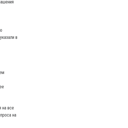
лашения
ью
указали в
ем
ее
 на все
спроса на