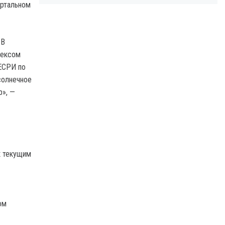
артальном
 В
дексом
 ЕСРИ по
солнечное
р», —
к текущим
ом