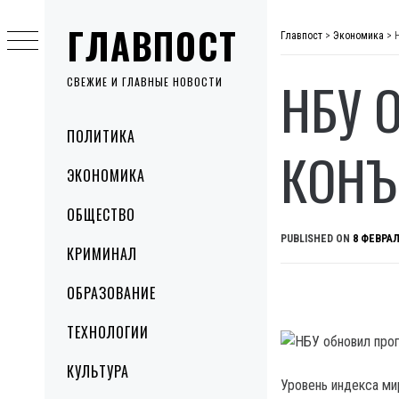
Skip
ГЛАВПОСТ
to
Главпост
>
Экономика
>
content
НБУ 
СВЕЖИЕ И ГЛАВНЫЕ НОВОСТИ
Primary
ПОЛИТИКА
Menu
КОНЪ
ЭКОНОМИКА
ОБЩЕСТВО
PUBLISHED ON
8 ФЕВРАЛ
КРИМИНАЛ
ОБРАЗОВАНИЕ
ТЕХНОЛОГИИ
КУЛЬТУРА
Уровень индекса ми