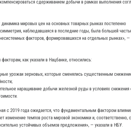
 компенсироваться сдерживанием добычи в рамках выполнения сог
х динамика мировых цен на основных товарных рынках постепенно
Асимметрия, наблюдавшаяся в последние годы, была большей част
несистемных факторов, формировавшихся на отдельных рынках», — 
м факторам, как указали в Нацбанке, относились:
дные урожаи зерновых, которые сменялись существенным снижени
ности;
тельное наращивание добычи железной руды в условиях снижения 
оимости.
иная с 2019 года ожидается, что фундаментальным фактором влияния
ет изменение темпов роста мировой экономики и, соответственно, 
осительно устойчивых объемов предложения», — указали в НБУ.