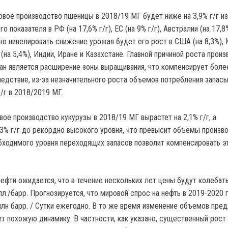
овое производство пшеницы в 2018/19 МГ будет ниже на 3,9% г/г из
 показателя в РФ (на 17,6% г/г), ЕС (на 9% г/г), Австралии (на 17,8
ично нивелировать снижение урожая будет его рост в США (на 8,3%),
е (на 5,4%), Индии, Иране и Казахстане. Главной причиной роста прои
ан является расширение зоны выращивания, что компенсирует боле
ледствие, из-за незначительного роста объемов потребления запас
г/г в 2018/2019 МГ.
ое производство кукурузы в 2018/19 МГ вырастет на 2,1% г/г, а
,3% г/г до рекордно высокого уровня, что превысит объемы произво
бходимого уровня переходящих запасов позволит компенсировать э
ефти ожидается, что в течение нескольких лет цены будут колебать
л./барр. Прогнозируется, что мировой спрос на нефть в 2019-2020 
 млн барр. / Сутки ежегодно. В то же время изменение объемов пре
ет похожую динамику. В частности, как указано, существенный рост