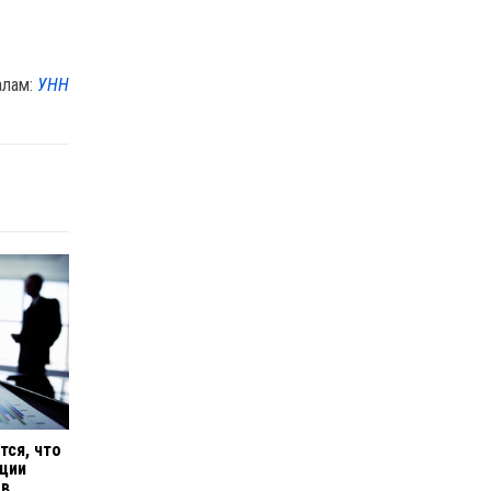
алам:
УНН
тся, что
ции
 в