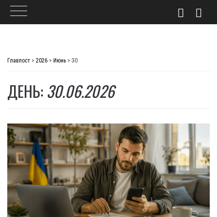
Skip
to
Главпост
>
2026
>
Июнь
>
30
content
ДЕНЬ:
30.06.2026