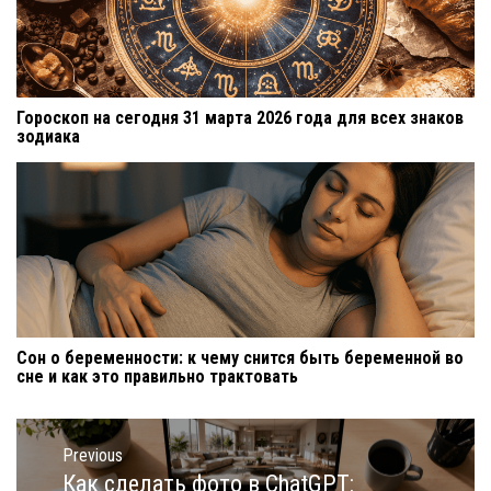
Гороскоп на сегодня 31 марта 2026 года для всех знаков
зодиака
Сон о беременности: к чему снится быть беременной во
сне и как это правильно трактовать
Навигация
по
Previous
записям
Как сделать фото в ChatGPT:
Previous