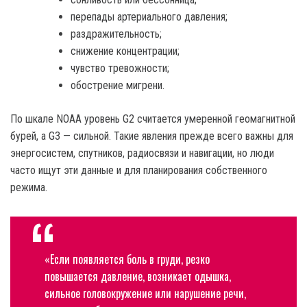
перепады артериального давления;
раздражительность;
снижение концентрации;
чувство тревожности;
обострение мигрени.
По шкале NOAA уровень G2 считается умеренной геомагнитной
бурей, а G3 — сильной. Такие явления прежде всего важны для
энергосистем, спутников, радиосвязи и навигации, но люди
часто ищут эти данные и для планирования собственного
режима.
«Если появляется боль в груди, резко
повышается давление, возникает одышка,
сильное головокружение или нарушение речи,