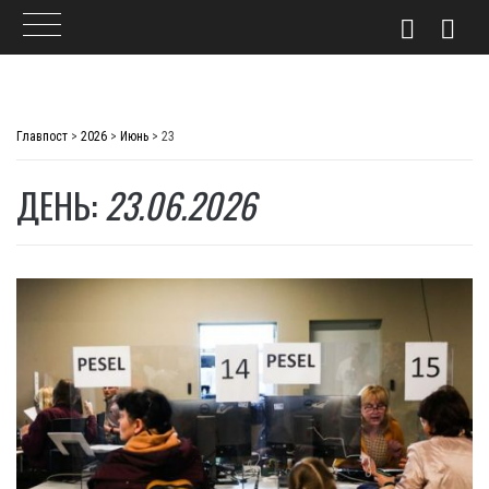
Skip
to
Главпост
>
2026
>
Июнь
>
23
content
ДЕНЬ:
23.06.2026