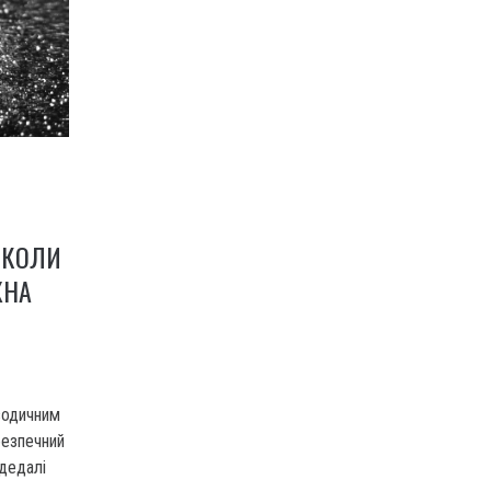
 КОЛИ
ЖНА
зодичним
безпечний
 дедалі