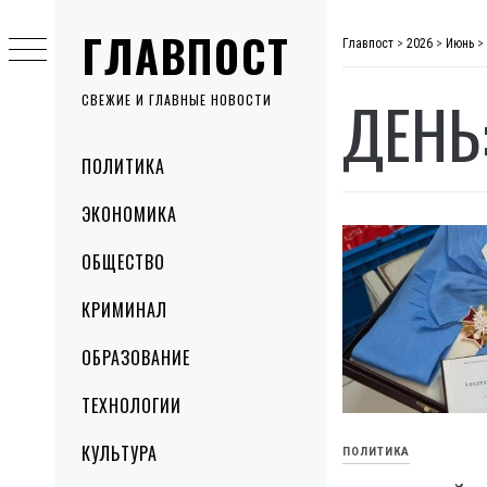
Skip
ГЛАВПОСТ
to
Главпост
>
2026
>
Июнь
>
content
ДЕНЬ
СВЕЖИЕ И ГЛАВНЫЕ НОВОСТИ
Primary
ПОЛИТИКА
Menu
ЭКОНОМИКА
ОБЩЕСТВО
КРИМИНАЛ
ОБРАЗОВАНИЕ
ТЕХНОЛОГИИ
КУЛЬТУРА
ПОЛИТИКА