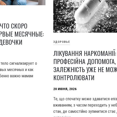
 ЧТО СКОРО
РВЫЕ МЕСЯЧНЫЕ:
 ДЕВОЧКИ
ЗДОРОВЬЕ
ЛІКУВАННЯ НАРКОМАНІЇ:
ПРОФЕСІЙНА ДОПОМОГА,
 тело сигнализирует о
ЗАЛЕЖНІСТЬ УЖЕ НЕ МО
вых месячных и как
КОНТРОЛЮВАТИ
обенно важно мамам
20 ИЮНЯ, 2026
Те, що спочатку може здаватися епі
вживанням, з часом переходить у не
стан, де самостійно зупинитися стає