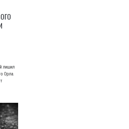
ЛОГО
И
й лишил
о Орла.
ют