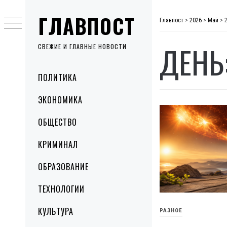
Skip
ГЛАВПОСТ
to
Главпост
>
2026
>
Май
>
content
ДЕНЬ
СВЕЖИЕ И ГЛАВНЫЕ НОВОСТИ
Primary
ПОЛИТИКА
Menu
ЭКОНОМИКА
ОБЩЕСТВО
КРИМИНАЛ
ОБРАЗОВАНИЕ
ТЕХНОЛОГИИ
КУЛЬТУРА
РАЗНОЕ