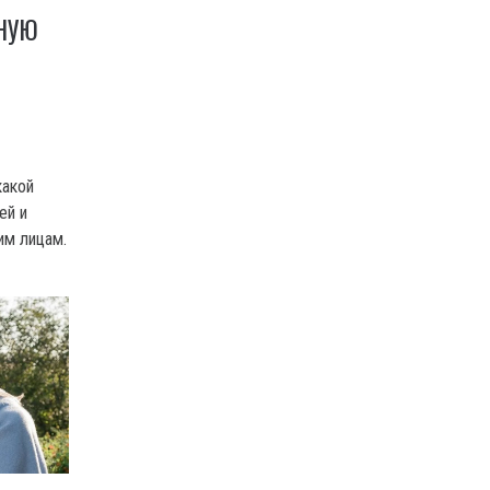
НУЮ
какой
ей и
им лицам.