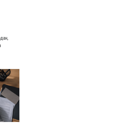
дан,
а