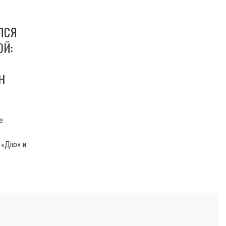
ЛСЯ
ОЙ:
Н
е
 «Дію» и