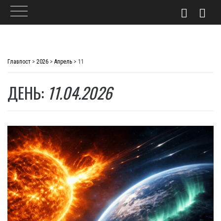
Skip
to
Главпост
>
2026
>
Апрель
>
11
content
ДЕНЬ:
11.04.2026