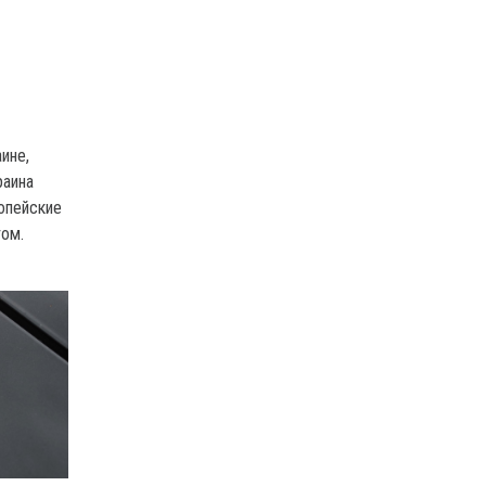
ине,
раина
опейские
ом.