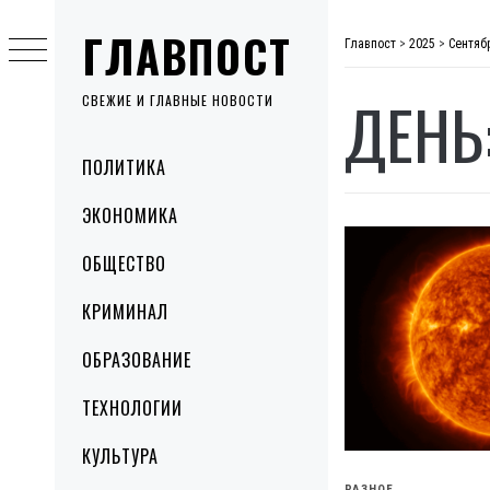
Skip
ГЛАВПОСТ
to
Главпост
>
2025
>
Сентяб
content
ДЕНЬ
СВЕЖИЕ И ГЛАВНЫЕ НОВОСТИ
Primary
ПОЛИТИКА
Menu
ЭКОНОМИКА
ОБЩЕСТВО
КРИМИНАЛ
ОБРАЗОВАНИЕ
ТЕХНОЛОГИИ
КУЛЬТУРА
РАЗНОЕ