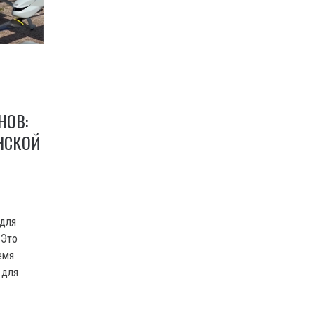
НОВ:
НСКОЙ
 для
 Это
емя
 для