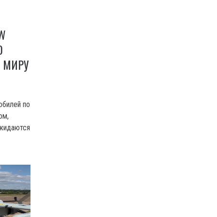
W
0
 МИРУ
обилей по
ом,
Ожидаются