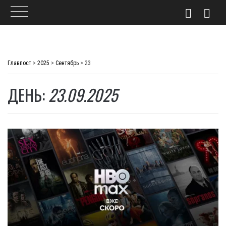
Skip
to
Главпост
>
2025
>
Сентябрь
>
23
content
ДЕНЬ:
23.09.2025