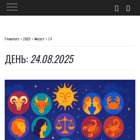
Skip
to
Главпост
>
2025
>
Август
>
24
content
ДЕНЬ:
24.08.2025