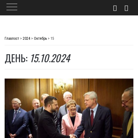
Skip
to
Главпост
>
2024
>
Октябрь
>
15
content
ДЕНЬ:
15.10.2024