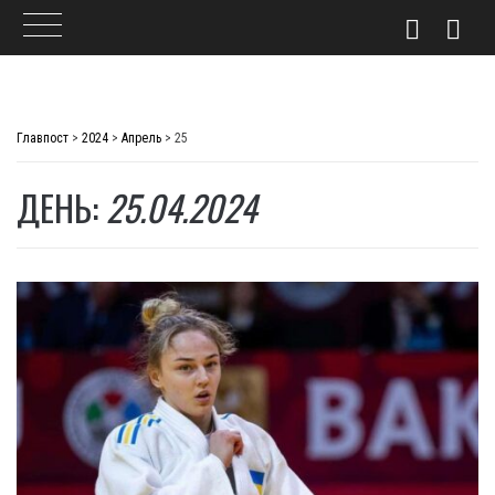
Skip
to
Главпост
>
2024
>
Апрель
>
25
content
ДЕНЬ:
25.04.2024