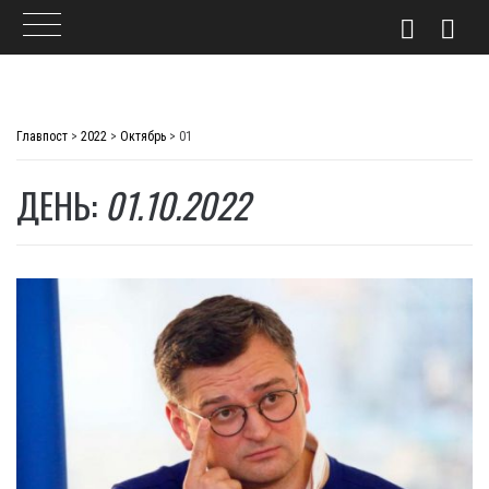
Skip
to
Главпост
>
2022
>
Октябрь
>
01
content
ДЕНЬ:
01.10.2022