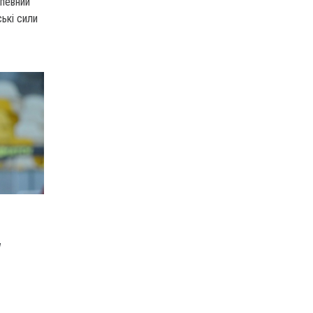
 певний
ькі сили
У