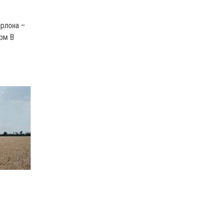
арлона –
орм В