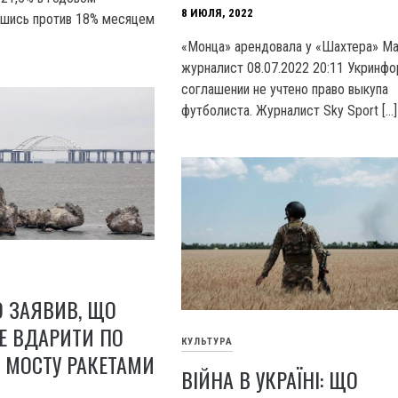
8 ИЮЛЯ, 2022
вшись против 18% месяцем
«Монца» арендовала у «Шахтера» М
журналист 08.07.2022 20:11 Укринф
соглашении не учтено право выкупа
футболиста. Журналист Sky Sport […]
О ЗАЯВИВ, ЩО
Е ВДАРИТИ ПО
КУЛЬТУРА
 МОСТУ РАКЕТАМИ
ВІЙНА В УКРАЇНІ: ЩО