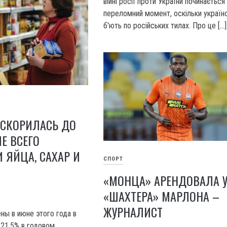
війні росії проти України починається
переломний момент, оскільки українс
б'ють по російських тилах. Про це […]
СКОРИЛАСЬ ДО
ШЕ ВСЕГО
 ЯЙЦА, САХАР И
СПОРТ
«МОНЦА» АРЕНДОВАЛА 
«ШАХТЕРА» МАРЛОНА –
ЖУРНАЛИСТ
ны в июне этого года в
 21,5% в годовом