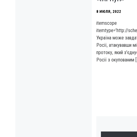
8 ИЮЛЯ, 2022
itemscope
itemtype=’http://sc
Україна може завда
Росії, атакувавши м
протоку, який з'єдн
Росії з окупованим [