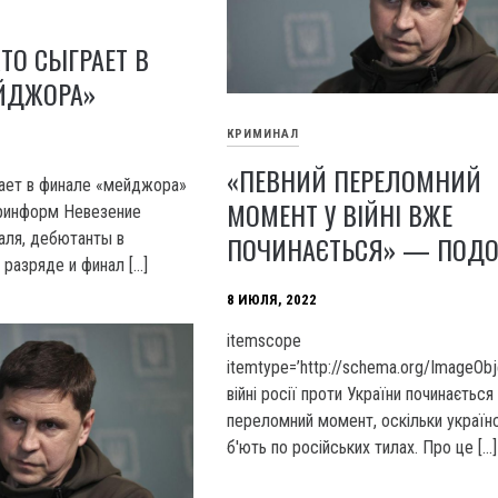
ТО СЫГРАЕТ В
ЙДЖОРА»
КРИМИНАЛ
«ПЕВНИЙ ПЕРЕЛОМНИЙ
ает в финале «мейджора»
МОМЕНТ У ВІЙНІ ВЖЕ
кринформ Невезение
аля, дебютанты в
ПОЧИНАЄТЬСЯ» — ПОД
разряде и финал […]
8 ИЮЛЯ, 2022
itemscope
itemtype=’http://schema.org/ImageObj
війні росії проти України починається
переломний момент, оскільки українс
б'ють по російських тилах. Про це […]