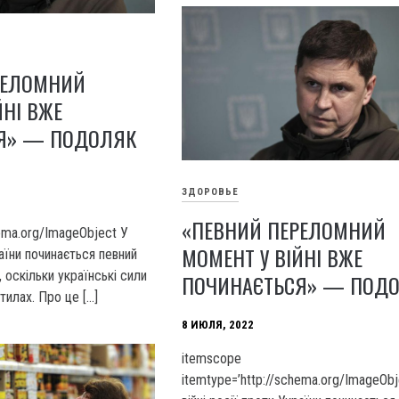
РЕЛОМНИЙ
ЙНІ ВЖЕ
Я» — ПОДОЛЯК
ЗДОРОВЬЕ
«ПЕВНИЙ ПЕРЕЛОМНИЙ
hema.org/ImageObject У
МОМЕНТ У ВІЙНІ ВЖЕ
раїни починається певний
оскільки українські сили
ПОЧИНАЄТЬСЯ» — ПОД
тилах. Про це […]
8 ИЮЛЯ, 2022
itemscope
itemtype=’http://schema.org/ImageObj