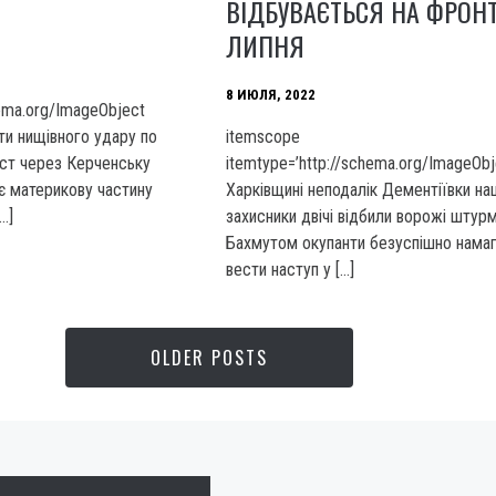
ВІДБУВАЄТЬСЯ НА ФРОНТ
ЛИПНЯ
8 ИЮЛЯ, 2022
hema.org/ImageObject
ти нищівного удару по
itemscope
іст через Керченську
itemtype=’http://schema.org/ImageOb
ує материкову частину
Харківщині неподалік Дементіївки на
…]
захисники двічі відбили ворожі штурм
Бахмутом окупанти безуспішно нама
вести наступ у […]
OLDER POSTS