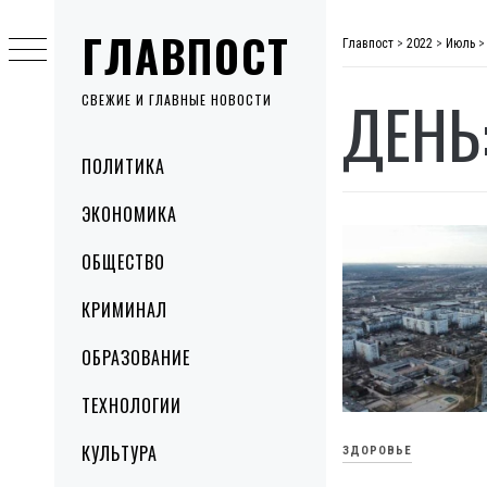
Skip
ГЛАВПОСТ
to
Главпост
>
2022
>
Июль
content
ДЕНЬ
СВЕЖИЕ И ГЛАВНЫЕ НОВОСТИ
Primary
ПОЛИТИКА
Menu
ЭКОНОМИКА
ОБЩЕСТВО
КРИМИНАЛ
ОБРАЗОВАНИЕ
ТЕХНОЛОГИИ
КУЛЬТУРА
ЗДОРОВЬЕ