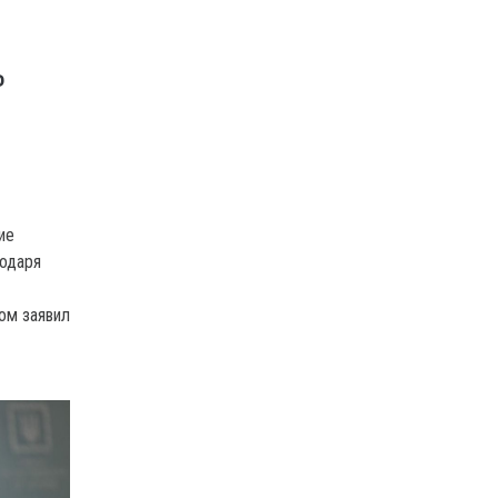
Ь
ие
годаря
ом заявил