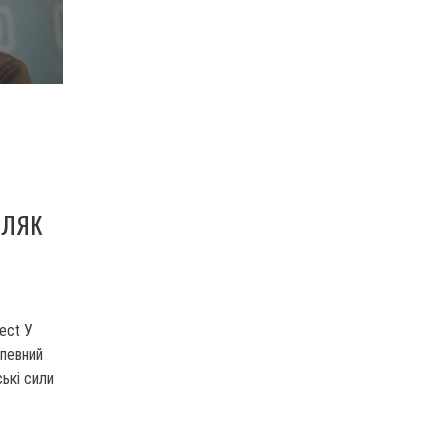
ОЛЯК
ect У
 певний
ькі сили