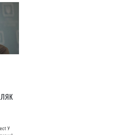
ОЛЯК
ect У