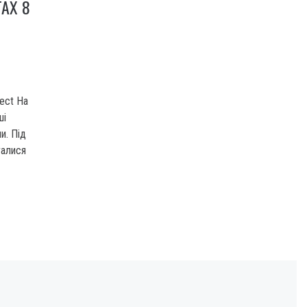
АХ 8
ject На
ші
и. Під
галися