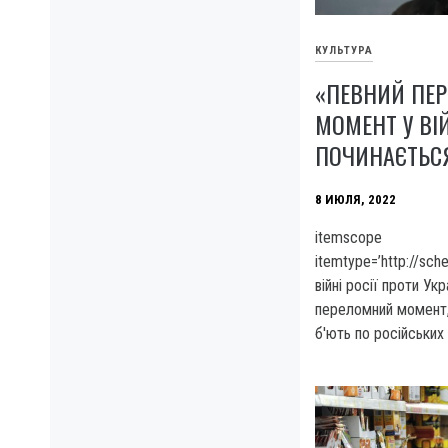
КУЛЬТУРА
«ПЕВНИЙ ПЕ
МОМЕНТ У ВІ
ПОЧИНАЄТЬС
8 ИЮЛЯ, 2022
itemscope
itemtype=’http://sc
війні росії проти Ук
переломний момент, 
б'ють по російських 