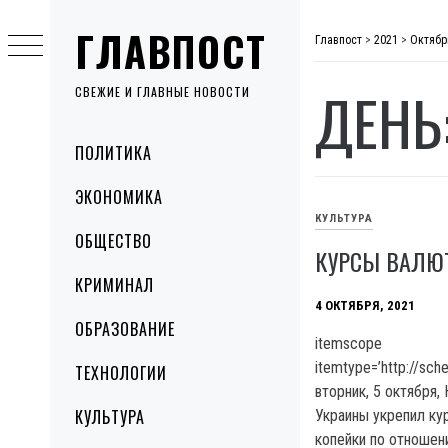
Skip
ГЛАВПОСТ
to
Главпост
>
2021
>
Октябр
content
ДЕНЬ
СВЕЖИЕ И ГЛАВНЫЕ НОВОСТИ
Primary
ПОЛИТИКА
Menu
ЭКОНОМИКА
КУЛЬТУРА
ОБЩЕСТВО
КУРСЫ ВАЛЮТ
КРИМИНАЛ
4 ОКТЯБРЯ, 2021
ОБРАЗОВАНИЕ
itemscope
itemtype=’http://sc
ТЕХНОЛОГИИ
вторник, 5 октября,
КУЛЬТУРА
Украины укрепил кур
копейки по отношени