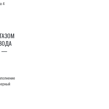
а 4
ГАЗОМ
ВОДА
» —
аполнение
верный