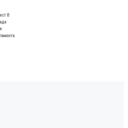
ect В
Рада
я
ламента.