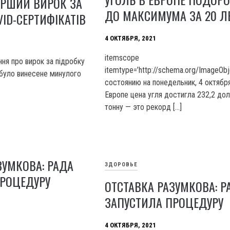
ЕРШИЙ ВИРОК ЗА
ДО МАКСИМУМА ЗА 20 Л
VID-СЕРТИФІКАТІВ
4 ОКТЯБРЯ, 2021
itemscope
ня про вирок за підробку
itemtype=’http://schema.org/ImageOb
 було винесене минулого
состоянию на понедельник, 4 октября
Европе цена угля достигла 232,2 дол
тонну — это рекорд […]
ЗУМКОВА: РАДА
ЗДОРОВЬЕ
ПРОЦЕДУРУ
ОТСТАВКА РАЗУМКОВА: Р
ЗАПУСТИЛА ПРОЦЕДУРУ
4 ОКТЯБРЯ, 2021