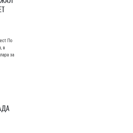
ЕТ
ject По
, в
лара за
АДА