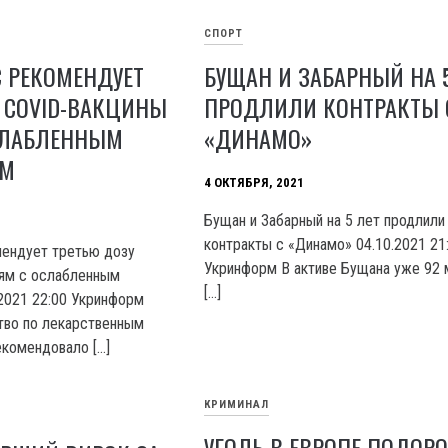
СПОРТ
С РЕКОМЕНДУЕТ
БУЩАН И ЗАБАРНЫЙ НА 
 COVID-ВАКЦИНЫ
ПРОДЛИЛИ КОНТРАКТЫ 
СЛАБЛЕННЫМ
«ДИНАМО»
ОМ
4 ОКТЯБРЯ, 2021
Бущан и Забарный на 5 лет продлили
контракты с «Динамо» 04.10.2021 21
мендует третью дозу
Укринформ В активе Бущана уже 92 
ям с ослабленным
[…]
2021 22:00 Укринформ
тво по лекарственным
комендовало […]
КРИМИНАЛ
УГОЛЬ В ЕВРОПЕ ПОДОР