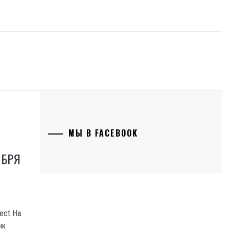
МЫ В FACEBOOK
ЯБРЯ
ject На
нк