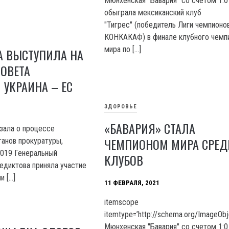
Мюнхенская "Бавария" со счетом 1:0
обыграла мексиканский клуб
"Тигрес" (победитель Лиги чемпионо
КОНКАКАФ) в финале клубного чемп
мира по […]
А ВЫСТУПИЛА НА
ОВЕТА
УКРАИНА – ЕС
ЗДОРОВЬЕ
«БАВАРИЯ» СТАЛА
зала о процессе
ЧЕМПИОНОМ МИРА СРЕД
анов прокуратуры,
2019 Генеральный
КЛУБОВ
едиктова приняла участие
и […]
11 ФЕВРАЛЯ, 2021
itemscope
itemtype=’http://schema.org/ImageObj
Мюнхенская "Бавария" со счетом 1:0