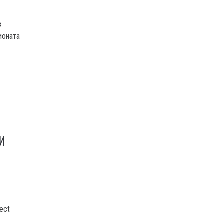
в
ионата
И
ect