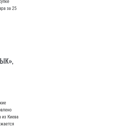
купке
ра за 25
ЫК»,
кие
овлено
 из Киева
лжается