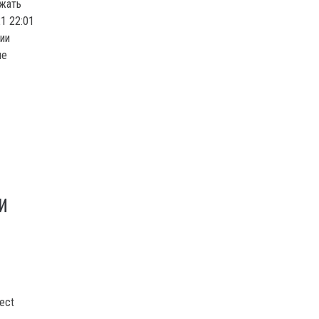
ржать
1 22:01
ии
ле
И
ect