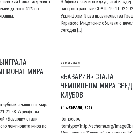
опейский Союз сохраняет
В Афинах ввели локдаун, чтобы сде
емии долю в 41% во
распространение COVID-19 11.02.202
краины.
Укринформ Глава правительства Грец
Кириакос Мицотакис объявил о нача
сегодня […]
ВЫИГРАЛА
КРИМИНАЛ
МПИОНАТ МИРА
«БАВАРИЯ» СТАЛА
ЧЕМПИОНОМ МИРА СРЕД
КЛУБОВ
 клубный чемпионат мира
11 ФЕВРАЛЯ, 2021
021 21:58 Укринформ
ой «Баварии» стали
itemscope
ого чемпионата мира по
itemtype=’http://schema.org/ImageObj