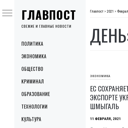
Skip
ГЛАВПОСТ
to
Главпост
>
2021
>
Феврал
content
ДЕНЬ
СВЕЖИЕ И ГЛАВНЫЕ НОВОСТИ
Primary
ПОЛИТИКА
Menu
ЭКОНОМИКА
ОБЩЕСТВО
ЭКОНОМИКА
КРИМИНАЛ
ЕС СОХРАНЯЕ
ОБРАЗОВАНИЕ
ЭКСПОРТЕ У
ШМЫГАЛЬ
ТЕХНОЛОГИИ
КУЛЬТУРА
11 ФЕВРАЛЯ, 2021