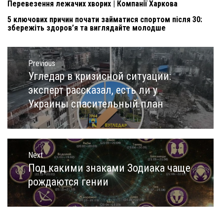
Перевезення лежачих хворих | Компанії Харкова
5 ключових причин почати займатися спортом після 30:
збережіть здоров’я та виглядайте молодше
Навигация
по
Previous
записям
Угледар в кризисной ситуации:
Previous
post:
эксперт рассказал, есть ли у
Украины спасительный план
Next
Под какими знаками Зодиака чаще
Next
post:
рождаются гении