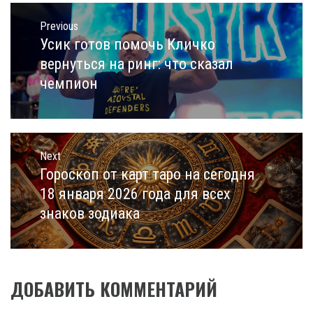
Навигация
по
Previous
записям
Усик готов помочь Кличко
Previous
post:
вернуться на ринг: что сказал
чемпион
Next
Гороскоп от карт таро на сегодня
Next
post:
18 января 2026 года для всех
знаков зодиака
ДОБАВИТЬ КОММЕНТАРИЙ