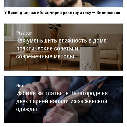
У Києві двоє загиблих через ракетну атаку — Зеленський
Навигация
по
Previous
записям
Как уменьшить влажность в доме:
Previous
post:
практические советы и
современные методы
Next
Избили за платья: в Вышгороде на
Next
post:
двух парней напали из-за женской
одежды