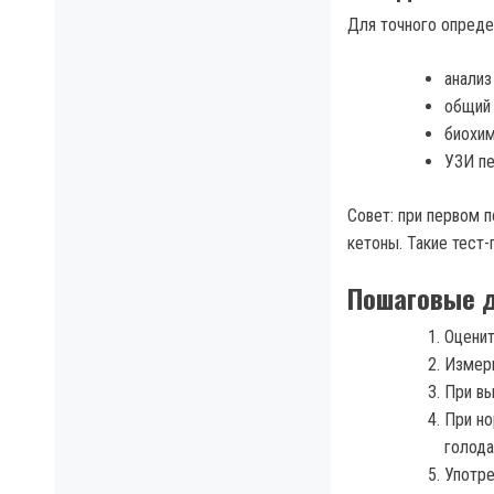
Для точного опреде
анализ
общий 
биохим
УЗИ пе
Совет: при первом п
кетоны. Такие тест
Пошаговые д
Оценит
Измерь
При вы
При но
голода
Употре