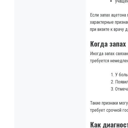
учащен
Если запах ацетона
характерные призна
при визите к врачу 
Когда запах
Иногда запах связан
требуется немедле
У боль
Появил
Отмеча
Такие признаки мог
требует срочной го
Как диагнос