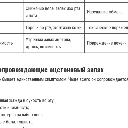
Снижение веса, запах изо рта
Нарушение обмена
и пота
Горечь во рту, желтизна кожи
Токсическое поражен
Утренний запах ацетона,
симость
Повреждение печени
дрожь, потливость
сопровождающие ацетоновый запах
о бывает единственным симптомом. Чаще всего он сопровождаетс
нная жажда и сухость во рту;
сть и слабость;
 потеря или набор веса;
ые боли, тошнота;