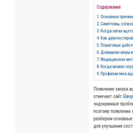
Содержание
Основные причины
Симптомы, сопро
Когда запах ацет
Как диагностиро
Пошаговые действ
Домашние меры и
Медицинские мет
Когда можно огра
Профилактика ац
Появление запаха ац
отмечает сайт
Glavp
эндокринные пробле
поэтому появление 
разберем основные 
для улучшения сост