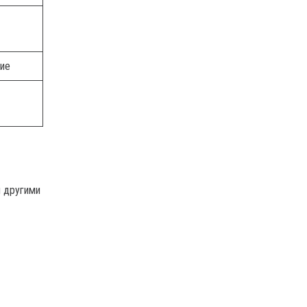
ие
я другими