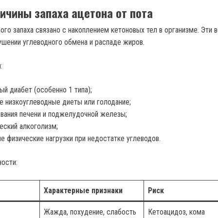
ичины запаха ацетона от пота
ого запаха связано с накоплением кетоновых тел в организме. Эти 
ушении углеводного обмена и распаде жиров.
:
ый диабет (особенно 1 типа);
е низкоуглеводные диеты или голодание;
вания печени и поджелудочной железы;
еский алкоголизм;
е физические нагрузки при недостатке углеводов.
ности:
Характерные признаки
Риск
Жажда, похудение, слабость
Кетоацидоз, кома