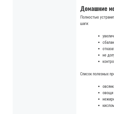
Домашние ме
Полностью устранит
шаги:
увелич
сбалан
отказа
не доп
контро
Список полезных пр
овсянк
овощи 
нежирн
кисло