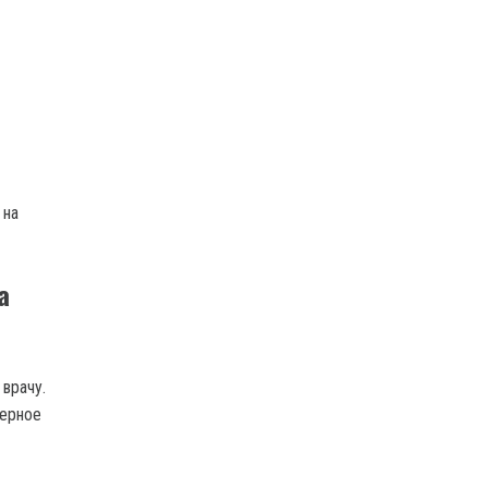
 на
а
врачу.
мерное