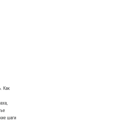
. Как
аха,
тье
кие шаги