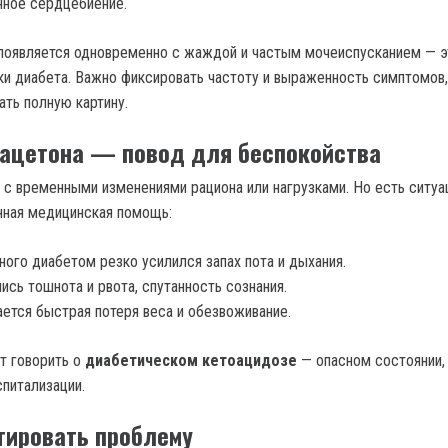
ное сердцебиение.
 появляется одновременно с жаждой и частым мочеиспусканием — э
ки диабета. Важно фиксировать частоту и выраженность симптомов
дать полную картину.
 ацетона — повод для беспокойства
 с временными изменениями рациона или нагрузками. Но есть ситуац
нная медицинская помощь:
ного диабетом резко усилился запах пота и дыхания.
ись тошнота и рвота, спутанность сознания.
ется быстрая потеря веса и обезвоживание.
ут говорить о
диабетическом кетоацидозе
— опасном состоянии,
спитализации.
тировать проблему