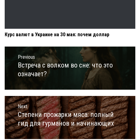
Курс валют в Украине на 30 мая: почем доллар
Навигация
по
Previous
записям
Встреча с волком во сне: что это
Previous
post:
означает?
Next
Степени прожарки мяса: полный
Next
post:
гид для гурманов и начинающих