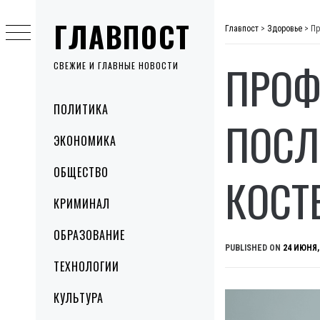
Skip
ГЛАВПОСТ
to
Главпост
>
Здоровье
>
Пр
content
ПРОФ
СВЕЖИЕ И ГЛАВНЫЕ НОВОСТИ
Primary
ПОЛИТИКА
Menu
ПОСЛ
ЭКОНОМИКА
ОБЩЕСТВО
КОСТ
КРИМИНАЛ
ОБРАЗОВАНИЕ
PUBLISHED ON
24 ИЮНЯ,
ТЕХНОЛОГИИ
КУЛЬТУРА