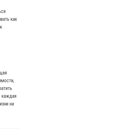
ься
вать как
к
ющая
имости,
ратить
, каждая
изни на