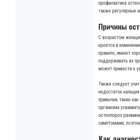
профилактика остеоп
также регулярные м
Причины ост
С возрастом женщин
кроется в изменени
правило, имеют хор
поддерживать их пр
может привести к у
Также следует учит
недостаток кальция
привычки, такие ка
организма усваивать
остеопороз развива
симптомами, поэтом
Как диагнос