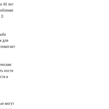
е 40 лет
ребление
 D
рыба
и для
 помогает
ические
ть кости
ств и
рые могут