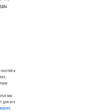
оды.
 костей и
лет,
стную
атье мы
т для его
avpost
,