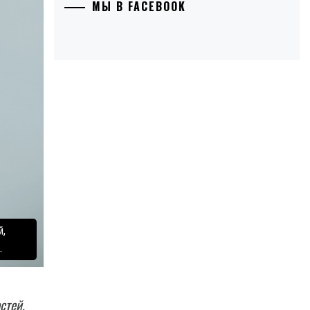
МЫ В FACEBOOK
й,
.
стей,