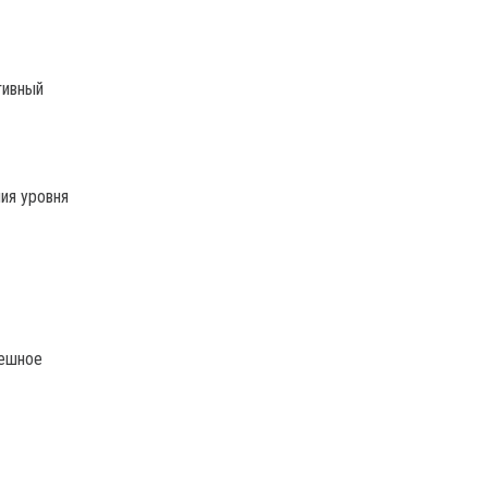
тивный
ия уровня
пешное