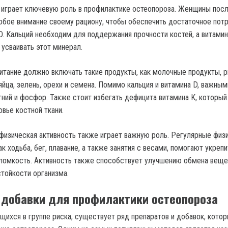
 играет ключевую роль в профилактике остеопороза. Женщины посл
бое внимание своему рациону, чтобы обеспечить достаточное пот
D. Кальций необходим для поддержания прочности костей, а витамин
 усваивать этот минерал.
итание должно включать такие продукты, как молочные продукты, 
яйца, зелень, орехи и семена. Помимо кальция и витамина D, важным
гний и фосфор. Также стоит избегать дефицита витамина K, который
вье костной ткани.
 физическая активность также играет важную роль. Регулярные физ
ак ходьба, бег, плавание, а также занятия с весами, помогают укрепи
 ломкость. Активность также способствует улучшению обмена веще
тойкости организма.
 добавки для профилактики остеопороза
щихся в группе риска, существует ряд препаратов и добавок, кото