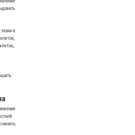
начение
ндовать
ткани и
клеток,
клеток,
учшить
за
нижения
остной
 снизить