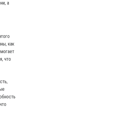
ни, а
этого
ны, как
омогает
я, что
сть,
ные
собность
 что