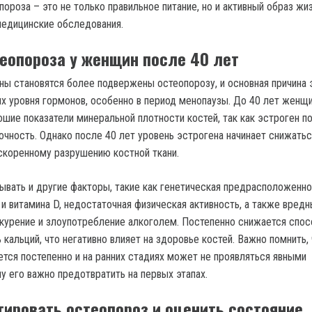
ороза – это не только правильное питание, но и активный образ жиз
едицинские обследования.
еопороза у женщин после 40 лет
ы становятся более подвержены остеопорозу, и основная причина 
ях уровня гормонов, особенно в период менопаузы. До 40 лет женщи
ошие показатели минеральной плотности костей, так как эстроген п
очность. Однако после 40 лет уровень эстрогена начинает снижатьс
скоренному разрушению костной ткани.
ывать и другие факторы, такие как генетическая предрасположенно
 и витамина D, недостаточная физическая активность, а также вред
к курение и злоупотребление алкоголем. Постепенно снижается спо
 кальций, что негативно влияет на здоровье костей. Важно помнить,
ется постепенно и на ранних стадиях может не проявляться явными
у его важно предотвратить на первых этапах.
тировать остеопороз и оценить состояние