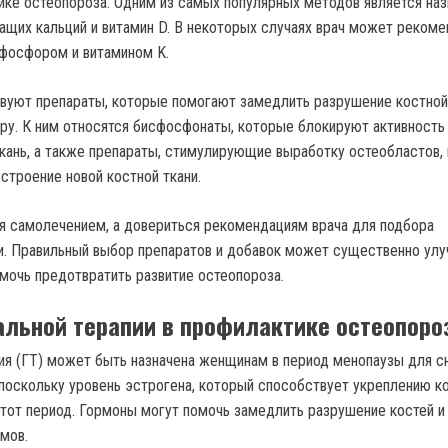
ике остеопороза. Одним из самых популярных методов является наз
ащих кальций и витамин D. В некоторых случаях врач может рекоме
 фосфором и витамином K.
вуют препараты, которые помогают замедлить разрушение костной 
уру. К ним относятся бисфосфонаты, которые блокируют активность 
кань, а также препараты, стимулирующие выработку остеобластов, 
строение новой костной ткани.
я самолечением, а довериться рекомендациям врача для подбора
и. Правильный выбор препаратов и добавок может существенно ул
омочь предотвратить развитие остеопороза.
альной терапии в профилактике остеопоро
ия (ГТ) может быть назначена женщинам в период менопаузы для с
 поскольку уровень эстрогена, который способствует укреплению к
 этот период. Гормоны могут помочь замедлить разрушение костей и
мов.