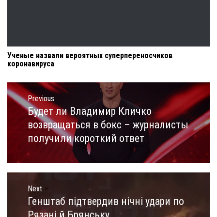
Ученые назвали вероятных суперпереносчиков
коронавируса
Навигация
по
Previous
записям
Будет ли Владимир Кличко
Previous
post:
возвращаться в бокс – журналисты
получили короткий ответ
Next
Генштаб підтвердив нічні удари по
Next
post:
Рязані й Брянську