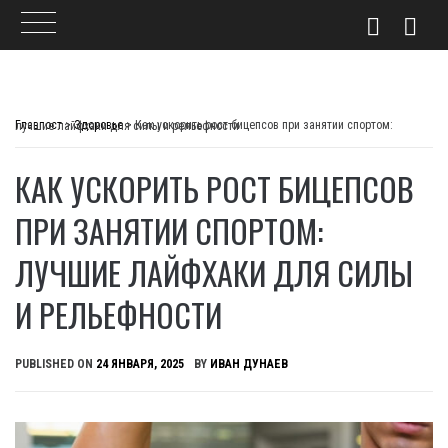
Skip
to
Главпост
>
Здоровье
>
Как ускорить рост бицепсов при занятии спортом: лучшие лайфхаки для силы и рельефности
content
КАК УСКОРИТЬ РОСТ БИЦЕПСОВ
ПРИ ЗАНЯТИИ СПОРТОМ:
ЛУЧШИЕ ЛАЙФХАКИ ДЛЯ СИЛЫ
И РЕЛЬЕФНОСТИ
PUBLISHED ON
24 ЯНВАРЯ, 2025
BY
ИВАН ДУНАЕВ