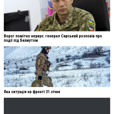
Ворог помітно нервує: генерал Сирський розповів про
події під Бахмутом
Яка ситуація на фронті 31 січня