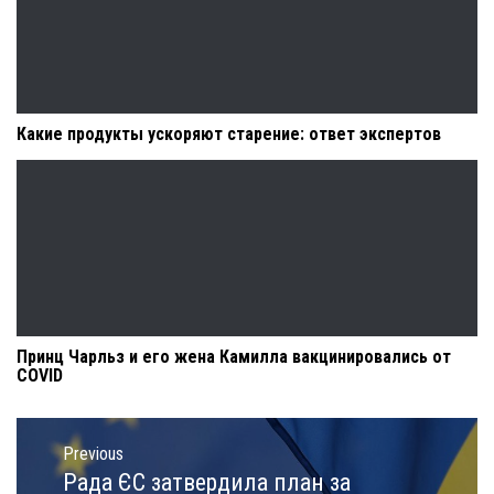
Какие продукты ускоряют старение: ответ экспертов
Принц Чарльз и его жена Камилла вакцинировались от
COVID
Навигация
по
Previous
записям
Рада ЄС затвердила план за
Previous