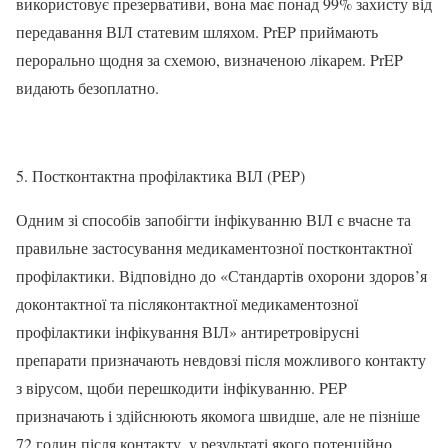
використовує презервативи, вона має понад 99% захисту від
передавання ВІЛ статевим шляхом. PrEP приймають
перорально щодня за схемою, визначеною лікарем. PrEP
видають безоплатно.
5. Постконтактна профілактика ВІЛ (PEP)
Одним зі способів запобігти інфікуванню ВІЛ є вчасне та
правильне застосування медикаментозної постконтактної
профілактики. Відповідно до «Стандартів охорони здоров’я
доконтактної та післяконтактної медикаментозної
профілактики інфікування ВІЛ» антиретровірусні
препарати призначають невдовзі після можливого контакту
з вірусом, щоби перешкодити інфікуванню. PEP
призначають і здійснюють якомога швидше, але не пізніше
72 годин після контакту, у результаті якого потенційно