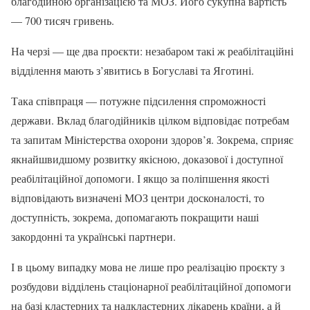
благодійною організацією та МОЗ. Його сукупна вартість
— 700 тисяч гривень.
На черзі — ще два проєкти: незабаром такі ж реабілітаційні
відділення мають з’явитись в Богуславі та Яготині.
Така співпраця — потужне підсилення спроможності
держави. Вклад благодійників цілком відповідає потребам
та запитам Міністерства охорони здоров’я. Зокрема, сприяє
якнайшвидшому розвитку якісною, доказової і доступної
реабілітаційної допомоги. І якщо за поліпшення якості
відповідають визначені МОЗ центри досконалості, то
доступність, зокрема, допомагають покращити наші
закордонні та українські партнери.
І в цьому випадку мова не лише про реалізацію проєкту з
розбудови відділень стаціонарної реабілітаційної допомоги
на базі кластерних та надкластерних лікарень країни, а й