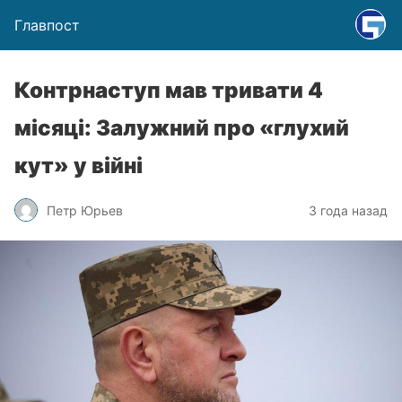
Главпост
Контрнаступ мав тривати 4
місяці: Залужний про «глухий
кут» у війні
Петр Юрьев
3 года назад