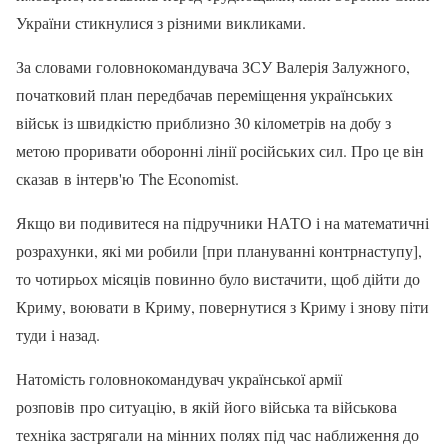
України стикнулися з різними викликами.
За словами головнокомандувача ЗСУ Валерія Залужного,
початковий план передбачав переміщення українських
військ із швидкістю приблизно 30 кілометрів на добу з
метою проривати оборонні лінії російських сил. Про це він
сказав в інтерв'ю The Economist.
Якщо ви подивитеся на підручники НАТО і на математичні
розрахунки, які ми робили [при плануванні контрнаступу],
то чотирьох місяців повинно було вистачити, щоб дійти до
Криму, воювати в Криму, повернутися з Криму і знову піти
туди і назад.
Натомість головнокомандувач української армії
розповів про ситуацію, в якій його війська та військова
техніка застрягали на мінних полях під час наближення до