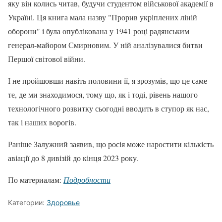
яку він колись читав, будучи студентом військової академії в
Україні. Ця книга мала назву "Прорив укріплених ліній
оборони" і була опублікована у 1941 році радянським
генерал-майором Смирновим. У ній аналізувалися битви
Першої світової війни.
І не пройшовши навіть половини її, я зрозумів, що це саме
те, де ми знаходимося, тому що, як і тоді, рівень нашого
технологічного розвитку сьогодні вводить в ступор як нас,
так і наших ворогів.
Раніше Залужний заявив, що росія може наростити кількість
авіації до 8 дивізій до кінця 2023 року.
По материалам:
Подробности
Категории:
Здоровье