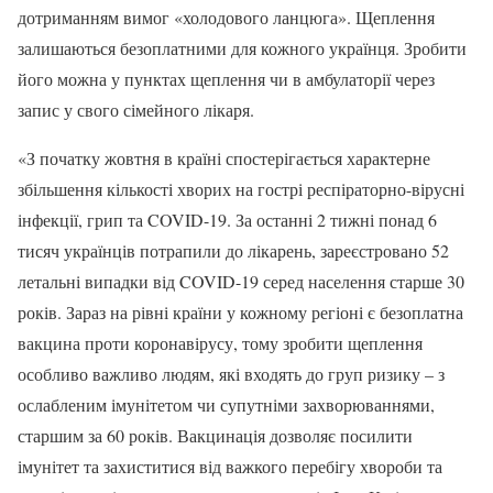
дотриманням вимог «холодового ланцюга». Щеплення
залишаються безоплатними для кожного українця. Зробити
його можна у пунктах щеплення чи в амбулаторії через
запис у свого сімейного лікаря.
«З початку жовтня в країні спостерігається характерне
збільшення кількості хворих на гострі респіраторно-вірусні
інфекції, грип та COVID-19. За останні 2 тижні понад 6
тисяч українців потрапили до лікарень, зареєстровано 52
летальні випадки від COVID-19 серед населення старше 30
років. Зараз на рівні країни у кожному регіоні є безоплатна
вакцина проти коронавірусу, тому зробити щеплення
особливо важливо людям, які входять до груп ризику – з
ослабленим імунітетом чи супутніми захворюваннями,
старшим за 60 років. Вакцинація дозволяє посилити
імунітет та захиститися від важкого перебігу хвороби та