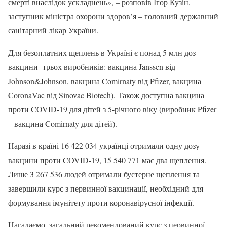
смерті внаслідок ускладнень», – розповів Ігор Кузін,
заступник міністра охорони здоров’я – головний державний
санітарний лікар України.
Для безоплатних щеплень в Україні є понад 5 млн доз
вакцини трьох виробників: вакцина Janssen від
Johnson&Johnson, вакцина Comirnaty від Pfizer, вакцина
CoronaVac від Sinovac Biotech). Також доступна вакцина
проти COVID-19 для дітей з 5-річного віку (виробник Pfizer
– вакцина Comirnaty для дітей).
Наразі в країні 16 422 034 українці отримали одну дозу
вакцини проти COVID-19, 15 540 771 має два щеплення.
Лише 3 267 536 людей отримали бустерне щеплення та
завершили курс з первинної вакцинації, необхідний для
формування імунітету проти коронавірусної інфекції.
Нагадаємо, загальний рекомендований курс з первинної