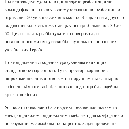
Відтоді завдяки мультидисциплінарній реабілітаційній
команді фахівців і надсучасному обладнанню реабілітацію
отримали 150 українських військових. З відкриттям другого
відділення кількість ліжко-місць у центрі збільшено з 30 до
50. Це дозволить реабілітувати та повернути до
повноцінного життя суттєво більшу кількість поранених
українських Героїв.
Нове відділення створено з урахуванням найвищих
стандартів безбарʼєрності. Тут є просторі коридори з
широкими дверними отворами й поручнями та санітарно-
гігієнічні кімнати, які підлаштовані під потреби людей на
кріслах колісних.
Усі палати обладнано багатофункціональними ліжками з
електроприводом і відповідними меблями для комфортного
перебування маломобільних пацієнтів. Задля проведення