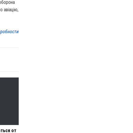
 оборона
 авіацію,
робности
аться от