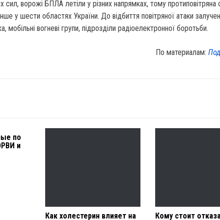
х сил, ворожі БПЛА летіли у різних напрямках, тому протиповітряна
е у шести областях України. До відбиття повітряної атаки залучено
ька, мобільні вогневі групи, підрозділи радіоелектронної боротьби.
По материалам:
Под
ные по
ОРВИ и
Как холестерин влияет на
Кому стоит отказ