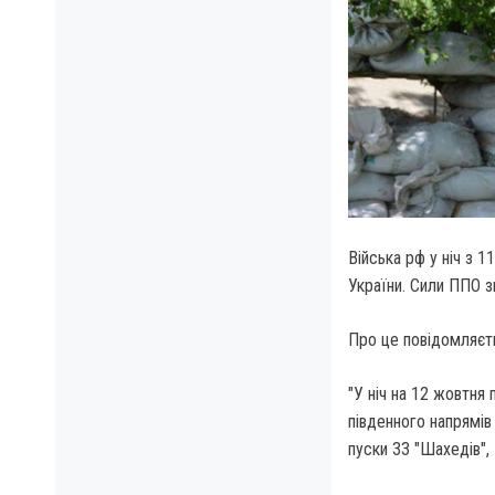
Війська рф у ніч з 
України. Сили ППО з
Про це повідомляєть
"У ніч на 12 жовтня
південного напрямів
пуски 33 "Шахедів",