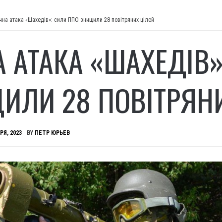
чна атака «Шахедів»: сили ППО знищили 28 повітряних цілей
А АТАКА «ШАХЕДІВ»
ИЛИ 28 ПОВІТРЯН
РЯ, 2023
BY
ПЕТР ЮРЬЕВ