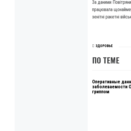
За даними Повітряни
працювала щонайменш
зенітні ракетні війс
ЗДОРОВЬЕ
ПО ТЕМЕ
Оперативные дан
заболеваемости 
гриппом