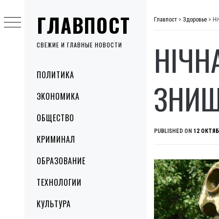
Skip
ГЛАВПОСТ
to
Главпост
>
Здоровье
>
Ні
content
НІЧН
СВЕЖИЕ И ГЛАВНЫЕ НОВОСТИ
Primary
ПОЛИТИКА
Menu
ЗНИЩ
ЭКОНОМИКА
ОБЩЕСТВО
PUBLISHED ON
12 ОКТЯБ
КРИМИНАЛ
ОБРАЗОВАНИЕ
ТЕХНОЛОГИИ
КУЛЬТУРА