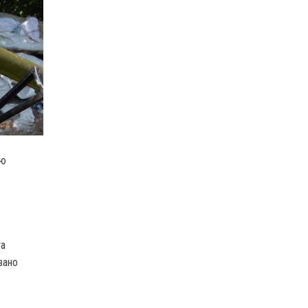
єю
та
вано