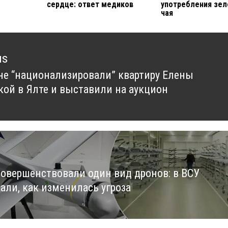
сердце: ответ медиков
употребления зел
чая
us
не “национализировали” квартиру Елены
us
кой в Ялте и выставили на аукцион
совершенствовали один вид дронов: в ВСУ
зали, как изменилась угроза