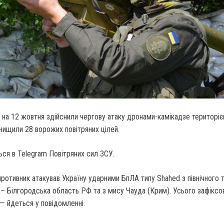
11 на 12 жовтня здійснили чергову атаку дронами-камікадзе територі
нищили 28 ворожих повітряних цілей.
ся в Telegram Повітряних сил ЗСУ.
 противник атакував Україну ударними БпЛА типу Shahed з північного 
 – Білгородська область РФ та з мису Чауда (Крим). Усього зафіксо
 — йдеться у повідомленні.