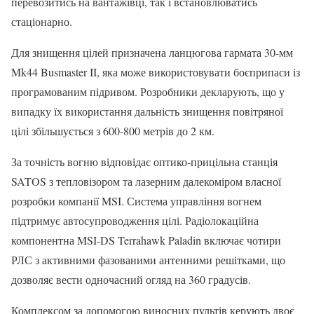
перевозитись на вантажівці, так і встановлюватись
стаціонарно.
Для знищення цілей призначена ланцюгова гармата 30-мм
Mk44 Busmaster II, яка може використовувати боєприпаси із
програмованим підривом. Розробники декларують, що у
випадку їх використання дальність знищення повітряної
цілі збільшується з 600-800 метрів до 2 км.
За точність вогню відповідає оптико-прицільна станція
SATOS з тепловізором та лазерним далекоміром власної
розробки компанії MSI. Система управління вогнем
підтримує автосупроводження цілі. Радіолокаційна
компонентна MSI-DS Terrahawk Paladin включає чотири
РЛС з активними фазованими антенними решітками, що
дозволяє вести одночасний огляд на 360 градусів.
Комплексом за допомогою виносних пультів керують двоє