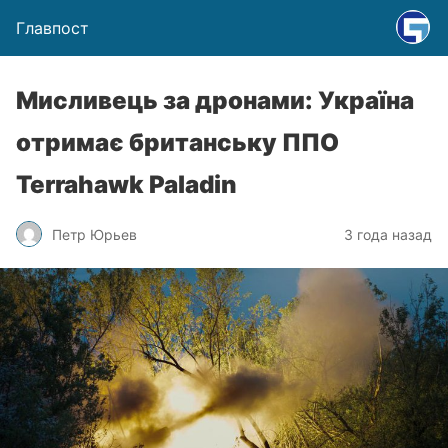
Главпост
Мисливець за дронами: Україна
отримає британську ППО
Terrahawk Paladin
Петр Юрьев
3 года назад