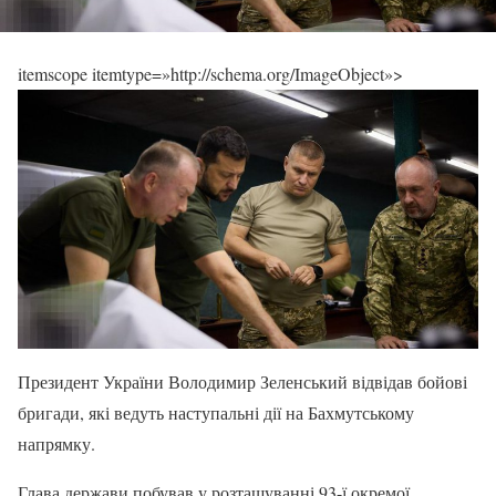
itemscope itemtype=»http://schema.org/ImageObject»>
Президент України Володимир Зеленський відвідав бойові
бригади, які ведуть наступальні дії на Бахмутському
напрямку.
Глава держави побував у розташуванні 93-ї окремої