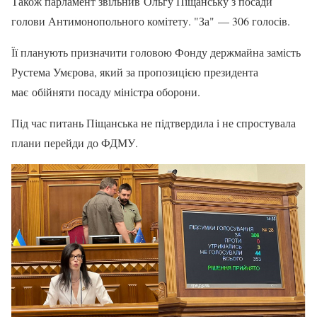
Також парламент звільнив Ольгу Піщанську з посади
голови Антимонопольного комітету. "За" — 306 голосів.
Її планують призначити головою Фонду держмайна замість
Рустема Умєрова, який за пропозицією президента
має обійняти посаду міністра оборони.
Під час питань Піщанська не підтвердила і не спростувала
плани перейди до ФДМУ.