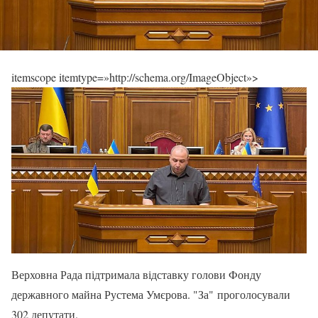
itemscope itemtype=»http://schema.org/ImageObject»>
Верховна Рада підтримала відставку голови Фонду
державного майна Рустема Умєрова. "За" проголосували
302 депутати.