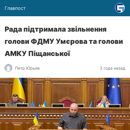
Главпост
Рада підтримала звільнення
голови ФДМУ Умєрова та голови
АМКУ Піщанської
Петр Юрьев
3 года назад