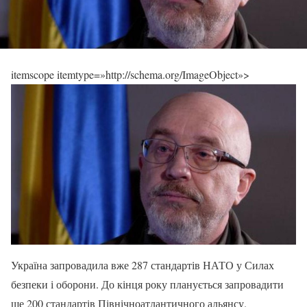
itemscope itemtype=»http://schema.org/ImageObject»>
Україна запровадила вже 287 стандартів НАТО у Силах
безпеки і оборони. До кінця року планується запровадити
ще 200 стандартів Північноатлантичного альянсу.