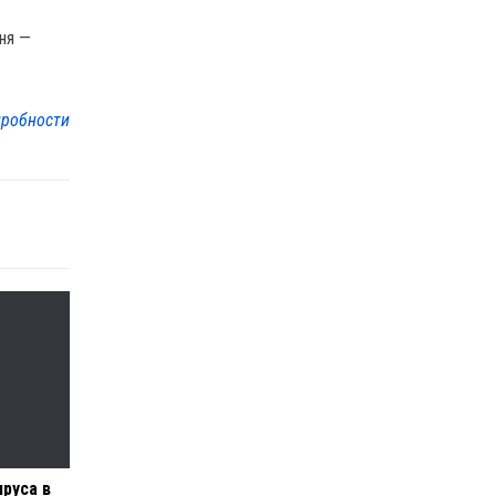
ння —
робности
руса в