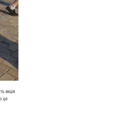
ть акція
о це