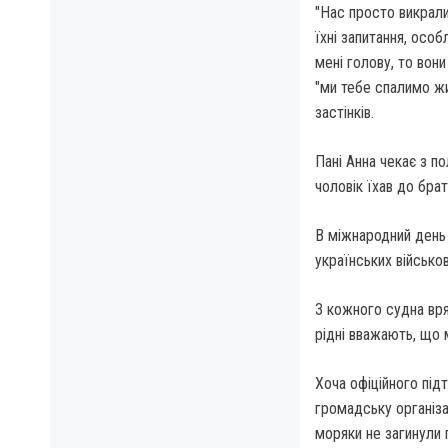
"Нас просто викрали 
їхні запитання, осо
мені голову, то вон
"ми тебе спалимо жив
застінків.
Пані Анна чекає з по
чоловік їхав до брата
В міжнародний день 
українських військов
З кожного судна вря
рідні вважають, що 
Хоча офіційного під
громадську організа
моряки не загинули 