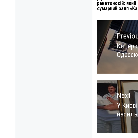
ракетоносій: який
сумарний залп «Ка
Навигация
по
Previo
записям
Кипер 
Previo
Одесск
post:
Next
У Києві
Next
насиль
post: