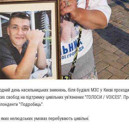
одний день насильницьких зникнень, біля будівлі МЗС у Києві проходи
х свобод на підтримку цивільних ув'язнених "ГОЛОСИ / VOICES". Пр
понденти "Подробиць".
 яких нелюдських умовах перебувають цивільні.