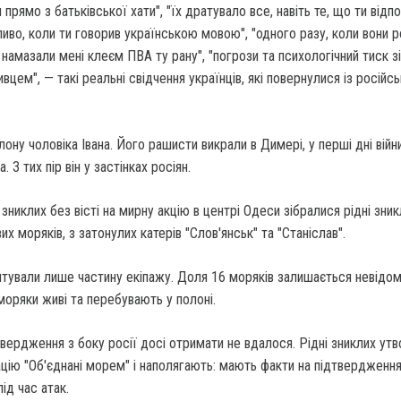
прямо з батьківської хати", "їх дратувало все, навіть те, що ти відп
бливо, коли ти говорив українською мовою", "одного разу, коли вони 
и намазали мені клеєм ПВА ту рану", "погрози та психологічний тиск з
цем", — такі реальні свідчення українців, які повернулися із російс
лону чоловіка Івана. Його рашисти викрали в Димері, у перші дні війн
. З тих пір він у застінках росіян.
зниклих без вісті на мирну акцію в центрі Одеси зібралися рідні зник
их моряків, з затонулих катерів "Слов'янськ" та "Станіслав".
тували лише частину екіпажу. Доля 16 моряків залишається невідом
моряки живі та перебувають у полоні.
твердження з боку росії досі отримати не вдалося. Рідні зниклих ут
цію "Об'єднані морем" і наполягають: мають факти на підтвердження
під час атак.