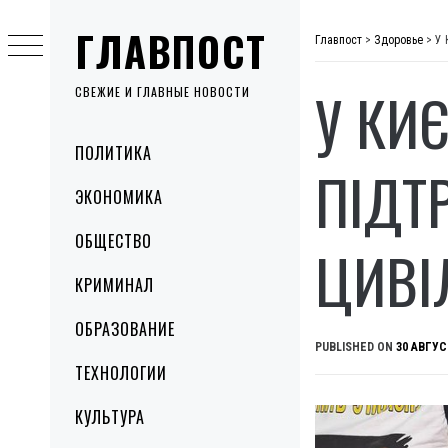
Skip
ГЛАВПОСТ
to
Главпост
>
Здоровье
>
У 
content
У КИ
СВЕЖИЕ И ГЛАВНЫЕ НОВОСТИ
Primary
ПОЛИТИКА
Menu
ПІДТ
ЭКОНОМИКА
ОБЩЕСТВО
ЦИВІ
КРИМИНАЛ
ОБРАЗОВАНИЕ
PUBLISHED ON
30 АВГУС
ТЕХНОЛОГИИ
КУЛЬТУРА