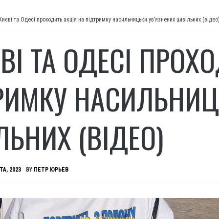
Києві та Одесі проходить акція на підтримку насильницьки увʼязнених цивільних (відео
ЄВІ ТА ОДЕСІ ПРОХ
РИМКУ НАСИЛЬНИЦ
ЛЬНИХ (ВІДЕО)
ТА, 2023
BY
ПЕТР ЮРЬЕВ