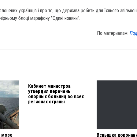
олонених українців і про те, що держава робить для їхнього звільне
ечірньому блоці марафону "Єдині новини".
По материалам:
Под
Кабинет министров
утвердил перечень
опорных больниц во всех
регионах страны
е море
Вспышка коронави