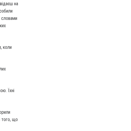
овідаєш на
розбили
і словами
ьких
и, коли
лих
ою. Їхні
ворили
 того, що