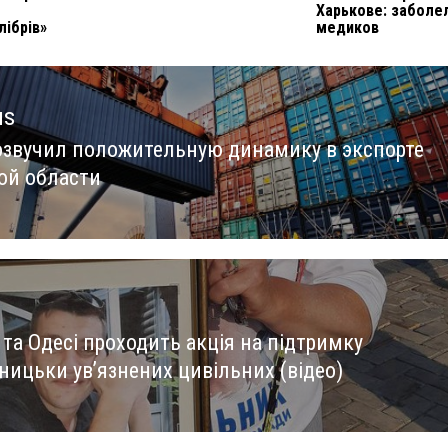
Харькове: заболе
лібрів»
медиков
us
озвучил положительную динамику в экспорте
us
ой области
 та Одесі проходить акція на підтримку
ницьки увʼязнених цивільних (відео)