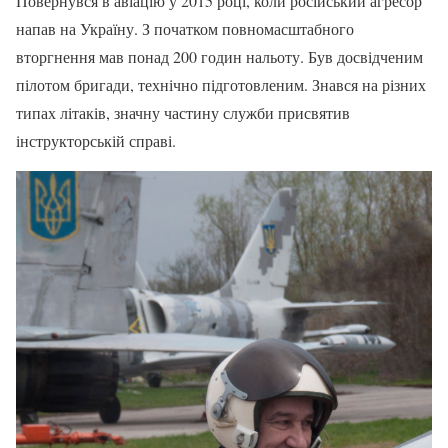
Повернувся в авіацію у 2015 році, коли російський агресор
напав на Україну. З початком повномасштабного
вторгнення мав понад 200 годин нальоту. Був досвідченим
пілотом бригади, технічно підготовленим. Знався на різних
типах літаків, значну частину служби присвятив
інструкторській справі.