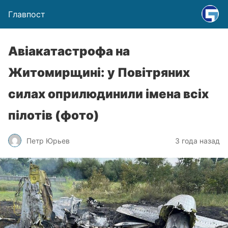
Главпост
Авіакатастрофа на
Житомирщині: у Повітряних
силах оприлюдинили імена всіх
пілотів (фото)
Петр Юрьев
3 года назад