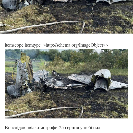
itemscope itemtype=»http://schema.org/ImageObject»>
Внаслідок авіакатастрофи 25 серпня у небі над