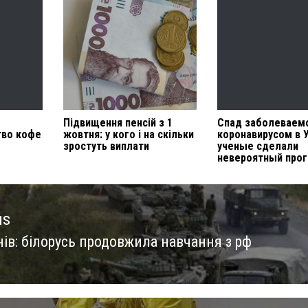
Підвищення пенсій з 1
Спад заболеваем
тво кофе
жовтня: у кого і на скільки
коронавирусом в 
зростуть виплати
ученые сделали
невероятный прог
us
нів: білорусь продовжила навчання з рф
us