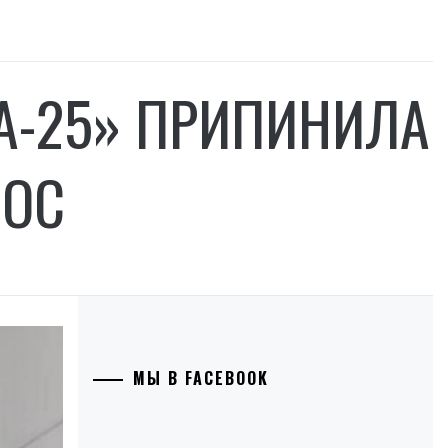
А-25» ПРИПИНИЛА
МОС
МЫ В FACEBOOK