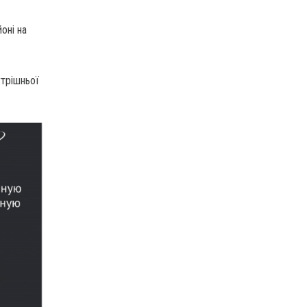
оні на
утрішньої