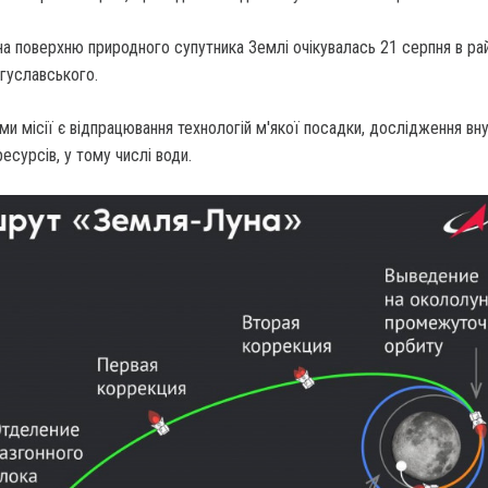
а поверхню природного супутника Землі очікувалась 21 серпня в рай
огуславського.
и місії є відпрацювання технологій м'якої посадки, дослідження вн
есурсів, у тому числі води.