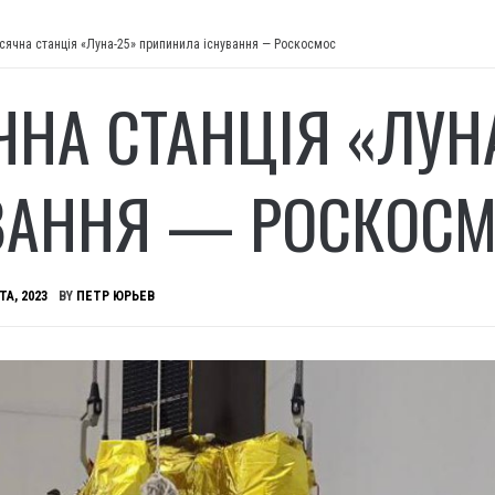
сячна станція «Луна-25» припинила існування — Роскосмос
ЧНА СТАНЦІЯ «ЛУН
ВАННЯ — РОСКОС
ТА, 2023
BY
ПЕТР ЮРЬЕВ