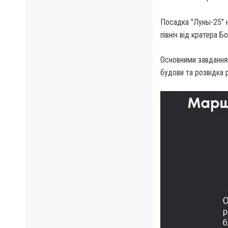
Посадка "Луны-25" н
північ від кратера Б
Основними завданням
будови та розвідка р