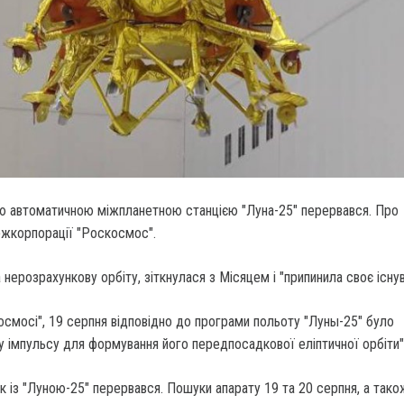
кою автоматичною міжпланетною станцією "Луна-25" перервався. Про
ржкорпорації "Роскосмос".
 нерозрахункову орбіту, зіткнулася з Місяцем і "припинила своє існув
осмосі", 19 серпня відповідно до програми польоту "Луны-25" було
 імпульсу для формування його передпосадкової еліптичної орбіти"
ок із "Луною-25" перервався. Пошуки апарату 19 та 20 серпня, а так