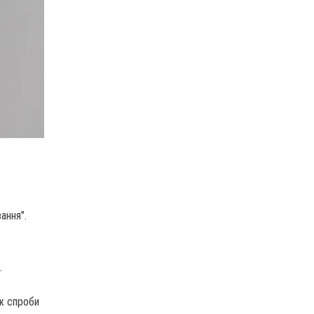
ання".
.
ож спроби