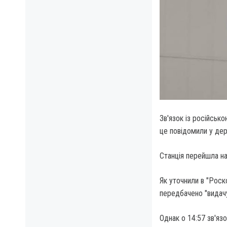
Зв'язок із російсь
це повідомили у де
Станція перейшла на
Як уточнили в "Роск
передбачено "видачу
Однак о 14:57 зв'яз