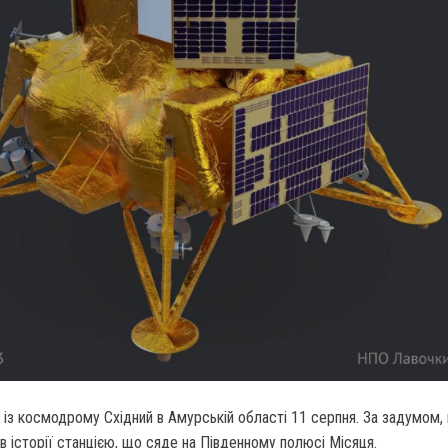
 із космодрому Східний в Амурській області 11 серпня. За задумом,
 історії станцією, що сяде на Південному полюсі Місяця.