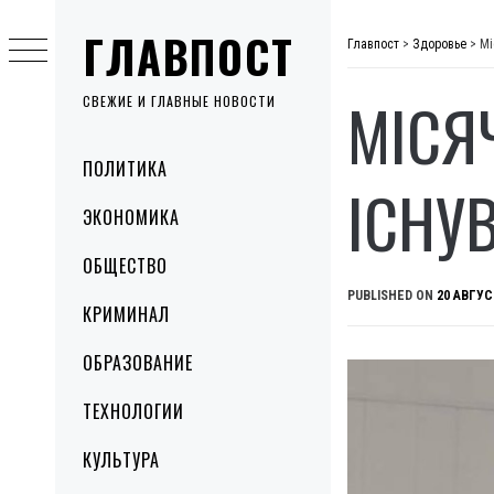
Skip
ГЛАВПОСТ
to
Главпост
>
Здоровье
>
Мі
content
МІСЯ
СВЕЖИЕ И ГЛАВНЫЕ НОВОСТИ
Primary
ПОЛИТИКА
Menu
ІСНУ
ЭКОНОМИКА
ОБЩЕСТВО
PUBLISHED ON
20 АВГУС
КРИМИНАЛ
ОБРАЗОВАНИЕ
ТЕХНОЛОГИИ
КУЛЬТУРА