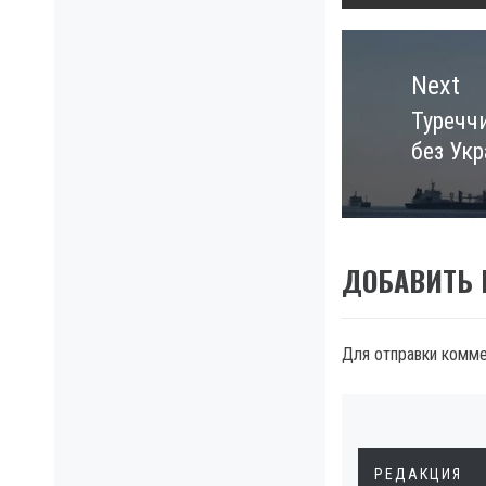
Next
Туреччи
Next
без Укр
post:
ДОБАВИТЬ
Для отправки комм
РЕДАКЦИЯ