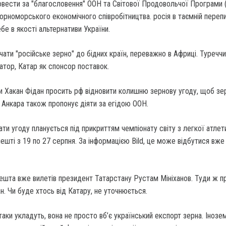
овести за "благословення" ООН та Світової Продовольчої Програми 
Чорноморського економічного співробітництва. росія в таємній перепи
е в якості альтернативи України.
ати "російське зерно" до бідних країн, переважно в Африці. Туречч
затор, Катар як спонсор поставок.
и Хакан Фідан просить рф відновити колишню зернову угоду, щоб зе
и. Анкара також пропонує діяти за егідою ООН.
ати угоду планується під прикриттям чемпіонату світу з легкої атлети
ешті з 19 по 27 серпня. За інформацією Bild, це може відбутися вже
шта вже вилетів президент Татарстану Рустам Мініханов. Туди ж пр
. Чи буде хтось від Катару, не уточнюється.
таки укладуть, вона не просто вб’є український експорт зерна. Інозем