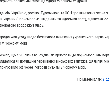
икриють російський флот від ударів українських дронів.
да між Україною, росією, Туреччиною та ООН про вивезення зерна з
в України (Чорноморськ, Південний та Одеський порт), підписана 22
одноразово продовжувалась.
 продовжив угоду щодо безпечного вивезення українського зерна че
и у Чорному морі.
розила, що з 20 липня всі судна, які прямують до чорноморських порт
глядатися як потенційні перевізники військових вантажів. 20 липня М
 пригрозило рф через погрози суднам у Чорному морі.
По материалам:
Под