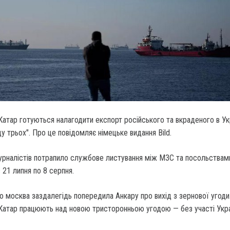
 Катар готуються налагодити експорт російського та вкраденого в Ук
ду трьох". Про це повідомляє німецьке видання Bild.
рналістів потрапило службове листування між МЗС та посольствами
 21 липня по 8 серпня.
що москва заздалегідь попередила Анкару про вихід з зернової угоди
 Катар працюють над новою тристоронньою угодою — без участі Укра