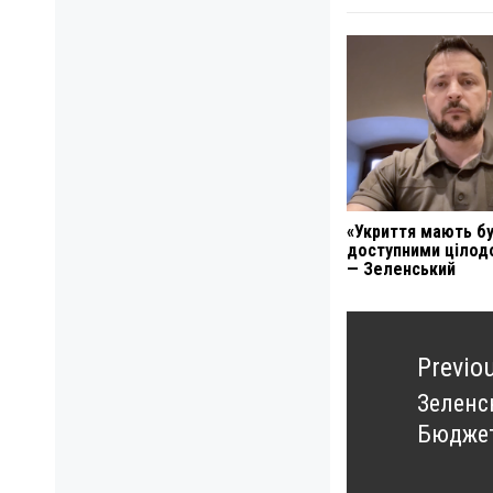
«Укриття мають б
доступними цілод
— Зеленський
Навигация
по
Previo
записям
Зеленс
Previo
Бюджет
post: