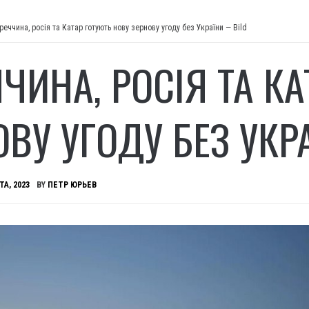
реччина, росія та Катар готують нову зернову угоду без України — Bild
ЧЧИНА, РОСІЯ ТА К
ОВУ УГОДУ БЕЗ УКР
ТА, 2023
BY
ПЕТР ЮРЬЕВ