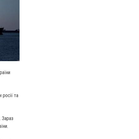
раїни
 росії та
. Зараз
їни.