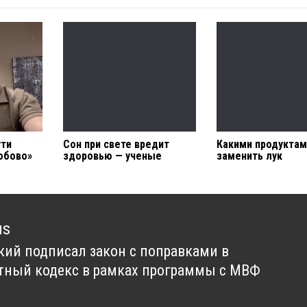
ути
Сон при свете вредит
Какими продукта
обово»
здоровью — ученые
заменить лук
us
кий подписал закон с поправками в
us
ный кодекс в рамках программы с МВФ