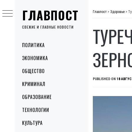
Skip
ГЛАВПОСТ
to
Главпост
>
Здоровье
>
Ту
content
ТУРЕ
СВЕЖИЕ И ГЛАВНЫЕ НОВОСТИ
Primary
ПОЛИТИКА
Menu
ЗЕРН
ЭКОНОМИКА
ОБЩЕСТВО
PUBLISHED ON
18 АВГУС
КРИМИНАЛ
ОБРАЗОВАНИЕ
ТЕХНОЛОГИИ
КУЛЬТУРА