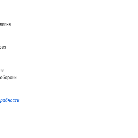
 липня
рез
ів
іноборони
робности