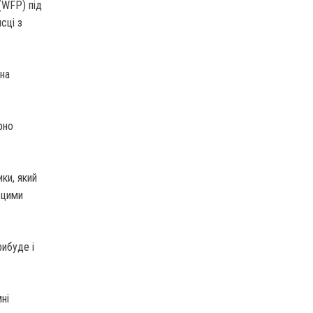
(WFP) під
сці з
ина
рно
ки, який
 цими
ибуде і
ні