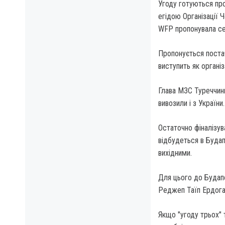
Угоду готуються пр
егідою Організації 
WFP пропонувала себ
Пропонується постач
виступить як органі
Глава МЗС Туреччин
вивозили і з Україн
Остаточно фіналізув
відбудеться в Будап
вихідними.
Для цього до Будапе
Реджеп Таїп Ердоган
Якщо "угоду трьох" 