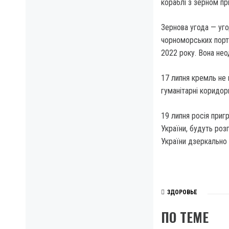
кораблі з зерном пр
Зернова угода — уго
чорноморських порті
2022 року. Вона не
17 липня кремль не
гуманітарні коридор
19 липня росія приг
України, будуть роз
України дзеркально
ЗДОРОВЬЕ
ПО ТЕМЕ