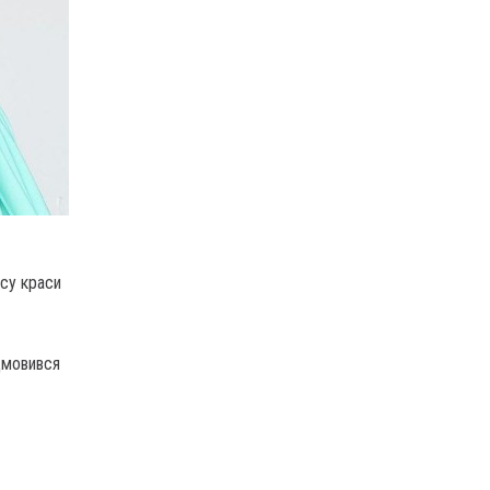
рсу краси
дмовився