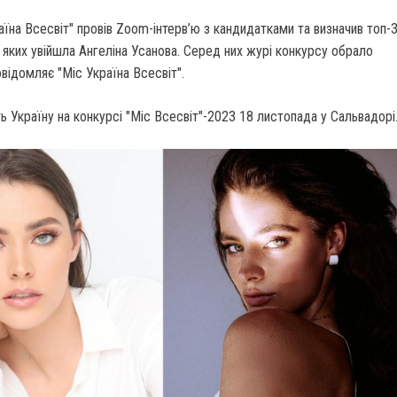
аїна Всесвіт" провів Zoom-інтерв’ю з кандидатками та визначив топ-
а яких увійшла Ангеліна Усанова. Серед них журі конкурсу обрало
ідомляє "Міс Україна Всесвіт".
ь Україну на конкурсі "Міс Всесвіт"-2023 18 листопада у Сальвадорі