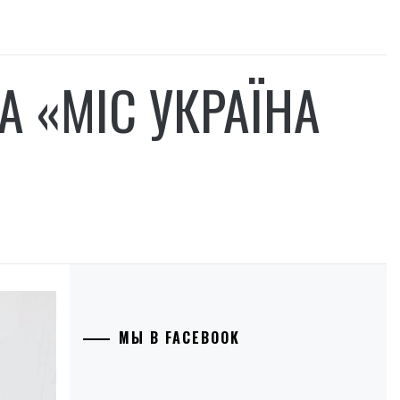
А «МІС УКРАЇНА
МЫ В FACEBOOK