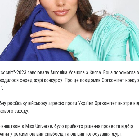
Всесвіт"-2023 завоювала Ангеліна Усанова з Києва.
Вона перемогла в
оводилося серед журі конкурсу. Про це повідомив Оргкомітет конку
".
у російську військову агресію проти України Оргкомітет вкотре ві
кового заходу.
івництвом з Miss Universe, було прийнято рішення провести відбір
раїни у режимі онлайн-співбесід та онлайн-голосування журі.