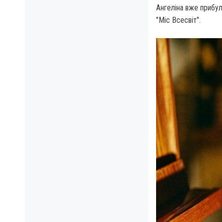
Ангеліна вже прибул
"Міс Всесвіт".