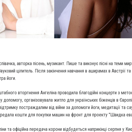
півачка, авторка пісень, музикант. Пише та виконує пісні на теми мир
Звуковий цілитель. Після закінчення навчання в аширамах в Австрії та 
ра йоги.
табного вторгнення Ангеліна проводила благодійні концерти з мето
ну допомогу, організовувала житло для українських біженців в Європі
ідтримку постраждалим від війни за допомоги йоги, медитації та са
 передала кошти для покупки машин на фронт для проекту "Швидка ева
ни та офіційна передача корони відбудеться наприкінці серпня у Киє