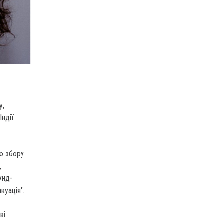
у,
Індії
ю збору
,
унд-
куація".
ві.