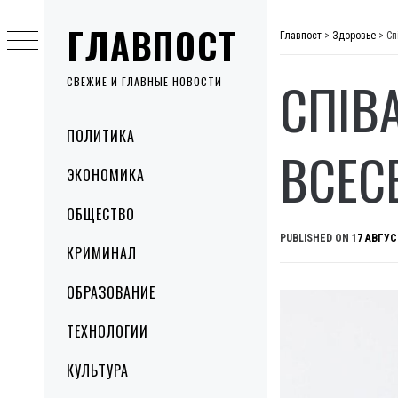
Skip
ГЛАВПОСТ
to
Главпост
>
Здоровье
>
Сп
content
СПІВ
СВЕЖИЕ И ГЛАВНЫЕ НОВОСТИ
Primary
ПОЛИТИКА
Menu
ВСЕСВ
ЭКОНОМИКА
ОБЩЕСТВО
PUBLISHED ON
17 АВГУС
КРИМИНАЛ
ОБРАЗОВАНИЕ
ТЕХНОЛОГИИ
КУЛЬТУРА