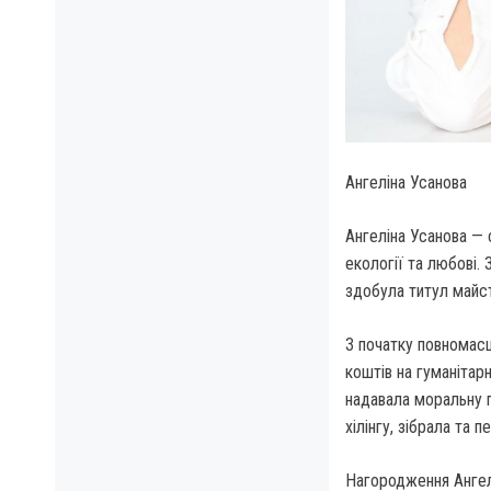
Ангеліна Усанова
Ангеліна Усанова — с
екології та любові. 
здобула титул майст
З початку повномасш
коштів на гуманітар
надавала моральну п
хілінгу, зібрала та
Нагородження Ангелі