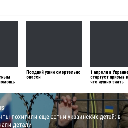
Поздний ужин смертельно
1 апреля в Украин
етным
опасен
стартует призыв 
помощь
что нужно знать
us
нты похитили еще сотни украинских детей: в
us
нали детали