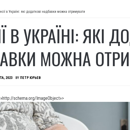
нсії в Україні: які додаткові надбавки можна отримувати
Ї В УКРАЇНІ: ЯКІ Д
АВКИ МОЖНА ОТРИ
ТА, 2023
BY
ПЕТР ЮРЬЕВ
»http://schema.org/ImageObject»>