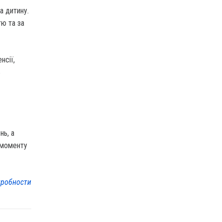
а дитину.
тю та за
нсії,
ь
нь, а
 моменту
робности