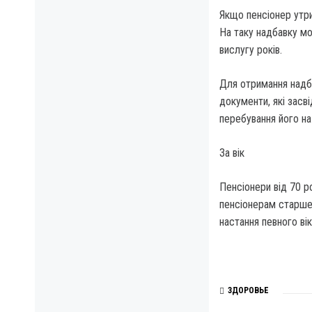
Якщо пенсіонер утри
На таку надбавку мо
вислугу років.
Для отримання надба
документи, які засв
перебування його на
За вік
Пенсіонери від 70 р
пенсіонерам старше 
настання певного вік
ЗДОРОВЬЕ