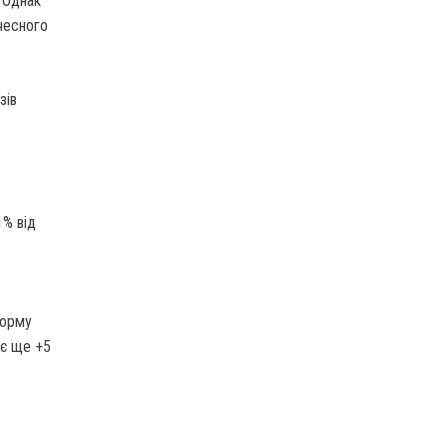
 Однак
чесного
зів
1% від
норму
 є ще +5