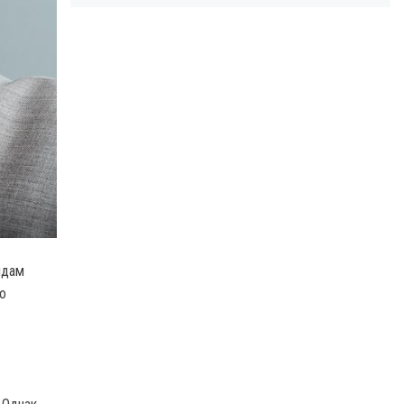
видам
о