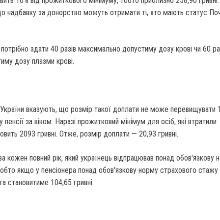
вить 10% від прожиткового мінімуму, тобто приблизно 258,90 гривні.
що надбавку за донорство можуть отримати ті, хто мають статус По
потрібно здати 40 разів максимально допустиму дозу крові чи 60 ра
иму дозу плазми крові.
 України вказують, що розмір такої доплати не може перевищувати 
 пенсії за віком. Наразі прожитковий мінімум для осіб, які втратили
овить 2093 гривні. Отже, розмір доплати — 20,93 гривні.
а кожен повний рік, який українець відпрацював понад обов'язкову 
Тобто якщо у пенсіонера понад обов'язкову норму страхового стажу
та становитиме 104,65 гривні.