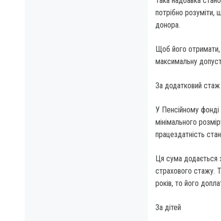
Така надбавка стано
потрібно розуміти, 
донора.
Щоб його отримати, 
максимальну допуст
За додатковий стаж
У Пенсійному фонді
мінімального розміру
працездатність стан
Ця сума додається з
страхового стажу. 
років, то його допла
За дітей