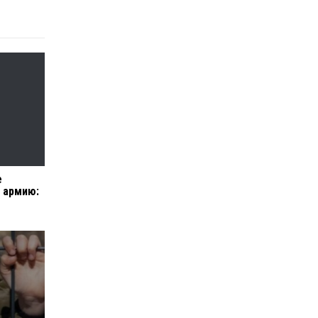
е
в армию: