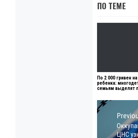
ПО ТЕМЕ
По 2 000 гривен на
ребенка: многод
семьям выделят 
Навигация
по
Previo
записям
Оккупа
Previo
ЦНС уз