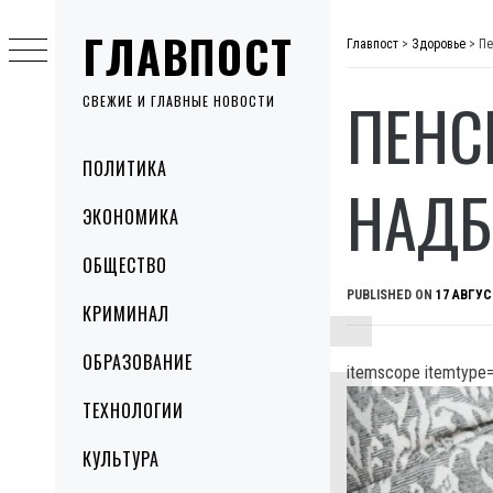
Skip
ГЛАВПОСТ
to
Главпост
>
Здоровье
>
Пе
content
ПЕНСІ
СВЕЖИЕ И ГЛАВНЫЕ НОВОСТИ
Primary
ПОЛИТИКА
Menu
НАДБ
ЭКОНОМИКА
ОБЩЕСТВО
PUBLISHED ON
17 АВГУС
КРИМИНАЛ
ОБРАЗОВАНИЕ
itemscope itemtype=
ТЕХНОЛОГИИ
КУЛЬТУРА