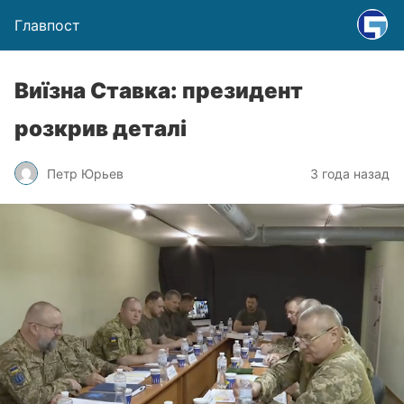
Главпост
Виїзна Ставка: президент
розкрив деталі
Петр Юрьев
3 года назад