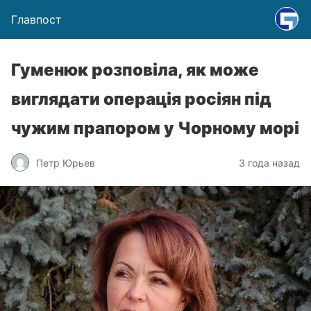
Главпост
Гуменюк розповіла, як може
виглядати операція росіян під
чужим прапором у Чорному морі
Петр Юрьев
3 года назад