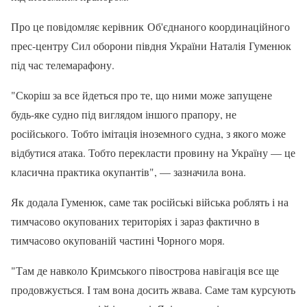
Про це повідомляє керівник Об'єднаного координаційного
прес-центру Сил оборони півдня України Наталія Гуменюк
під час телемарафону.
"Скоріш за все йдеться про те, що ними може запущене
будь-яке судно під виглядом іншого прапору, не
російського. Тобто імітація іноземного судна, з якого може
відбутися атака. Тобто перекласти провину на Україну — це
класична практика окупантів", — зазначила вона.
Як додала Гуменюк, саме так російські війська роблять і на
тимчасово окупованих територіях і зараз фактично в
тимчасово окупованій частині Чорного моря.
"Там де навколо Кримського півострова навігація все ще
продовжується. І там вона досить жвава. Саме там курсують