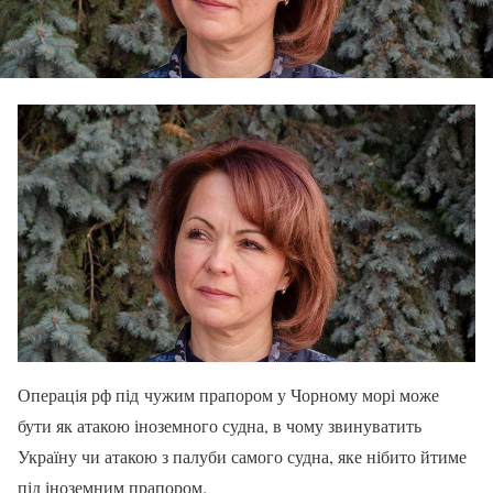
Операція рф під чужим прапором у Чорному морі може
бути як атакою іноземного судна, в чому звинуватить
Україну чи атакою з палуби самого судна, яке нібито йтиме
під іноземним прапором.