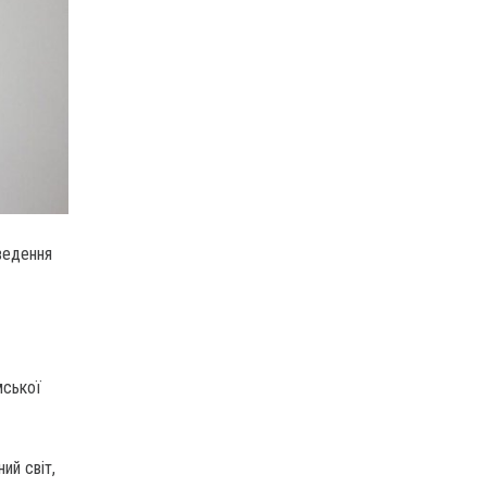
ведення
мської
ий світ,