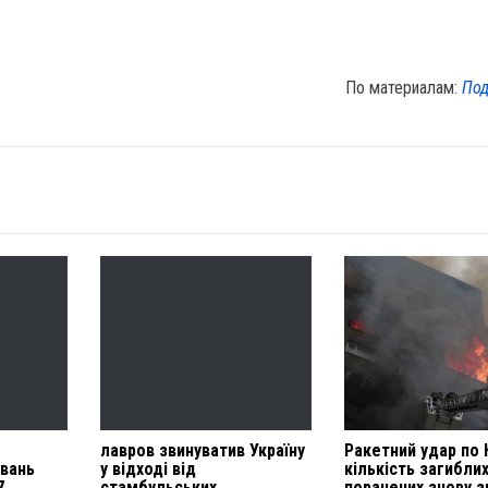
По материалам:
Под
лавров звинуватив Україну
Ракетний удар по 
вань
у відході від
кількість загиблих
7
стамбульських
поранених знову 