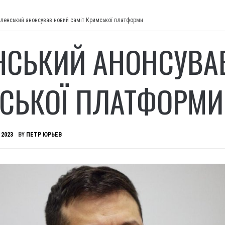
ленський анонсував новий саміт Кримської платформи
НСЬКИЙ АНОНСУВА
СЬКОЇ ПЛАТФОРМИ
 2023
BY
ПЕТР ЮРЬЕВ