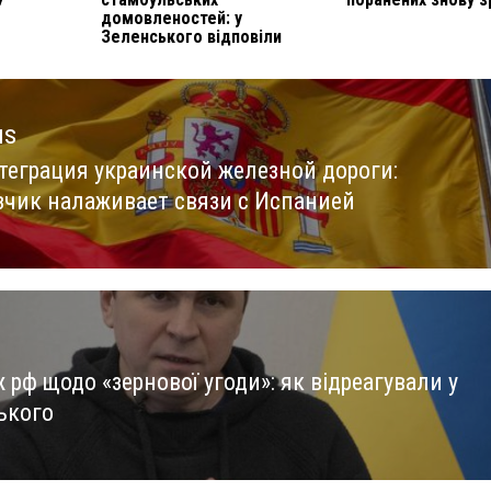
домовленостей: у
Зеленського відповіли
us
теграция украинской железной дороги:
us
зчик налаживает связи с Испанией
рф щодо «зернової угоди»: як відреагували у
ького