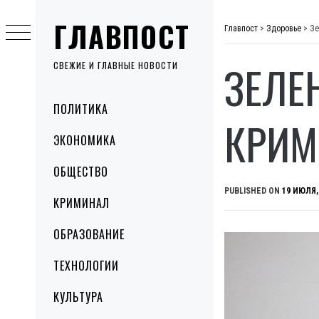
Skip
ГЛАВПОСТ
to
Главпост
>
Здоровье
>
Зе
content
ЗЕЛЕ
СВЕЖИЕ И ГЛАВНЫЕ НОВОСТИ
Primary
ПОЛИТИКА
Menu
КРИМ
ЭКОНОМИКА
ОБЩЕСТВО
PUBLISHED ON
19 ИЮЛЯ,
КРИМИНАЛ
ОБРАЗОВАНИЕ
ТЕХНОЛОГИИ
КУЛЬТУРА