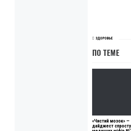
ЗДОРОВЬЕ
ПО ТЕМЕ
«Чистий мозок» —
дайджест спросту
медичних міфів №