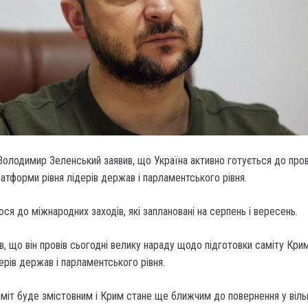
Володимир Зеленський заявив, що Україна активно готується до про
атформи рівня лідерів держав і парламентського рівня.
ся до міжнародних заходів, які заплановані на серпень і вересень.
, що він провів сьогодні велику нараду щодо підготовки саміту Кри
ерів держав і парламентського рівня.
міт буде змістовним і Крим стане ще ближчим до повернення у вільн