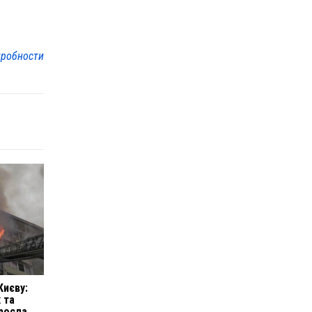
робности
Києву:
 та
зросла