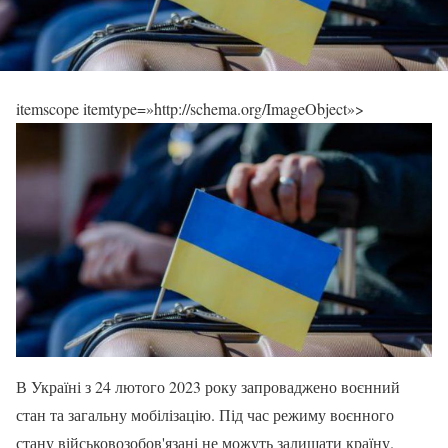
itemscope itemtype=»http://schema.org/ImageObject»>
В Україні з 24 лютого 2023 року запроваджено воєнний
стан та загальну мобілізацію. Під час режиму воєнного
стану військовозобов'язані не можуть залишати країну.