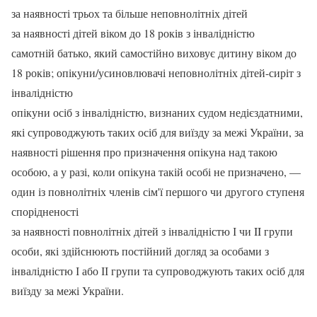
за наявності трьох та більше неповнолітніх дітей
за наявності дітей віком до 18 років з інвалідністю
самотній батько, який самостійно виховує дитину віком до
18 років; опікуни/усиновлювачі неповнолітніх дітей-сиріт з
інвалідністю
опікуни осіб з інвалідністю, визнаних судом недієздатними,
які супроводжують таких осіб для виїзду за межі України, за
наявності рішення про призначення опікуна над такою
особою, а у разі, коли опікуна такій особі не призначено, —
один із повнолітніх членів сім'ї першого чи другого ступеня
спорідненості
за наявності повнолітніх дітей з інвалідністю І чи II групи
особи, які здійснюють постійний догляд за особами з
інвалідністю І або ІІ групи та супроводжують таких осіб для
виїзду за межі України.