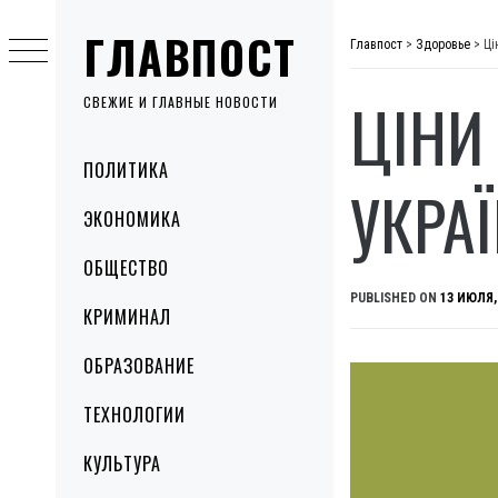
Skip
ГЛАВПОСТ
to
Главпост
>
Здоровье
>
Ці
content
ЦІНИ
СВЕЖИЕ И ГЛАВНЫЕ НОВОСТИ
Primary
ПОЛИТИКА
Menu
УКРА
ЭКОНОМИКА
ОБЩЕСТВО
PUBLISHED ON
13 ИЮЛЯ,
КРИМИНАЛ
ОБРАЗОВАНИЕ
ТЕХНОЛОГИИ
КУЛЬТУРА