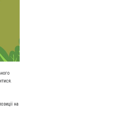
ьного
итися.
позиції на