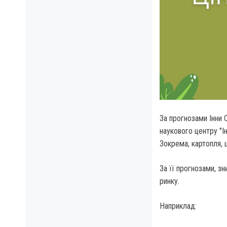
За прогнозами Інни 
наукового центру "Ін
Зокрема, картопля, ц
За її прогнозами, зн
ринку.
Наприклад: