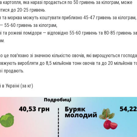
 картопля, яка наразі продається по 50 гривень за кілограм, може
итися до 20-25 гривень.
 та морква можуть коштувати приблизно 45-47 гривень за кілограм,
 — 55-60 гривень за кілограм,
і та рожеві помідори — відповідно 55-60 гривень та 80-85 гривень з
ам.
о це пов'язано зі значною кількістю овочів, які вирощуються господ
довжують виробляти до 8,5 мільйонів тонн овочів та до 20 мільйонів т
ої продають.
 в Україні (за кг)