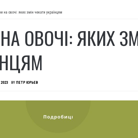
ни на овочі: яких змін чекати українцям
 НА ОВОЧІ: ЯКИХ З
ЇНЦЯМ
 2023
BY
ПЕТР ЮРЬЕВ