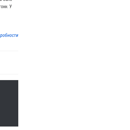
онн. У
робности