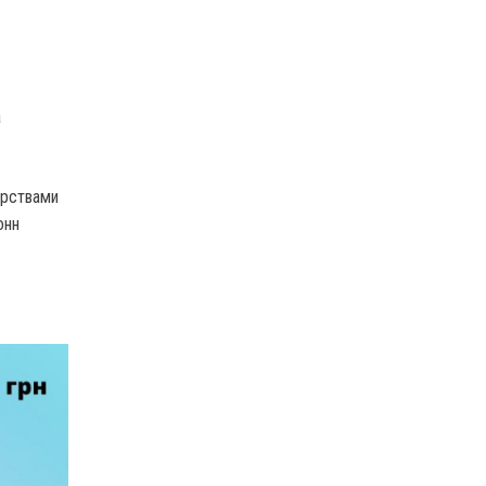
а
арствами
онн