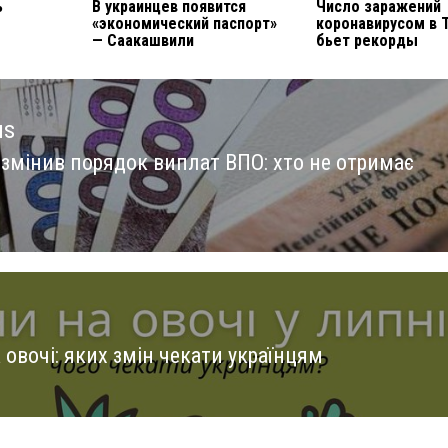
ь
В украинцев появится
Число заражений
«экономический паспорт»
коронавирусом в 
— Саакашвили
бьет рекорды
us
 змінив порядок виплат ВПО: хто не отримає
us
 овочі: яких змін чекати українцям