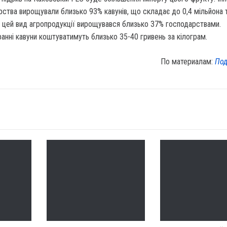
ства вирощували близько 93% кавунів, що складає до 0,4 мільйона т
і цей вид агропродукції вирощувався близько 37% господарствами.
анні кавуни коштуватимуть близько 35-40 гривень за кілограм.
По материалам:
Под