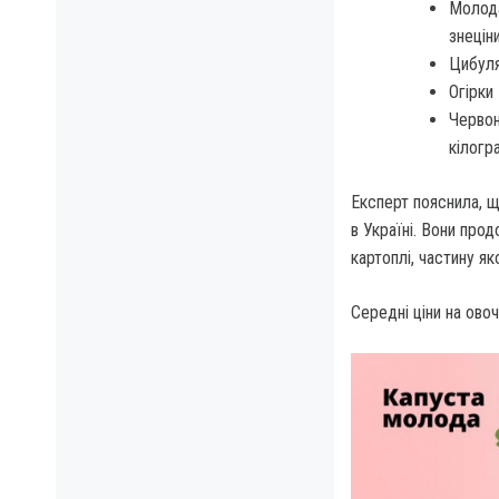
Молода
знецін
Цибуля
Огірки
Червон
кілогр
Експерт пояснила, щ
в Україні. Вони про
картоплі, частину як
Середні ціни на овочі