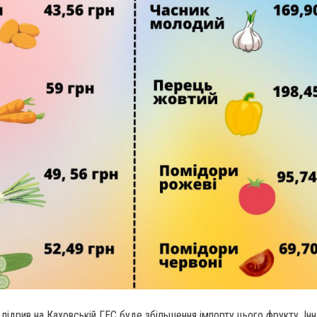
 підрив на Каховській ГЕС буде збільшення імпорту цього фрукту. Ін