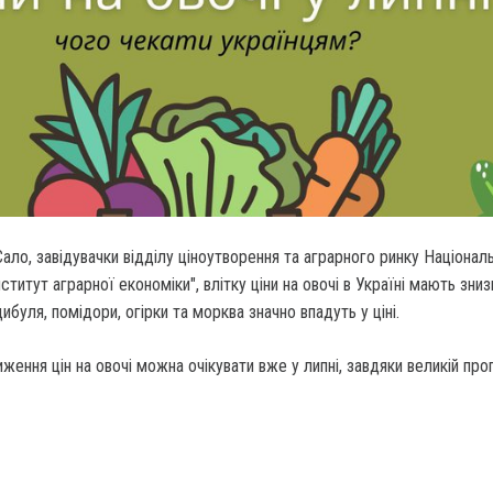
Сало, завідувачки відділу ціноутворення та аграрного ринку Націонал
ститут аграрної економіки", влітку ціни на овочі в Україні мають зниз
ибуля, помідори, огірки та морква значно впадуть у ціні.
иження цін на овочі можна очікувати вже у липні, завдяки великій про